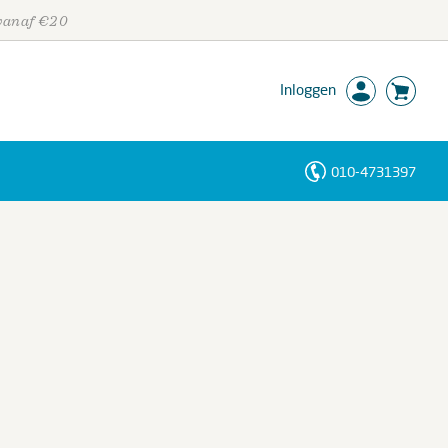
 vanaf €20
Inloggen
010-4731397
Personen
Trefwoorden