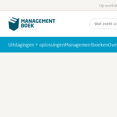
Op werkda
Uitdagingen + oplossingen
Managementboeken
Ove