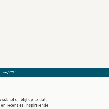
 vanaf €20
uwsbrief en blijf up-to-date
 en recensies, inspirerende