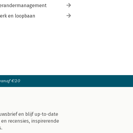
erandermanagement
erk en loopbaan
 vanaf €20
uwsbrief en blijf up-to-date
 en recensies, inspirerende
s.