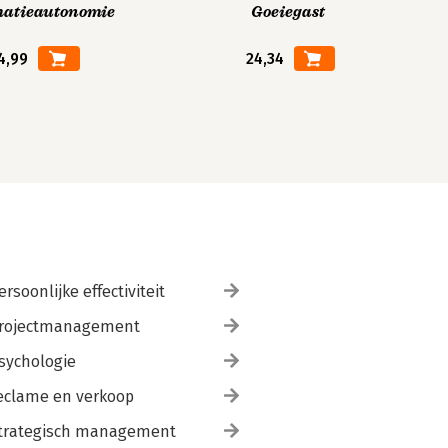
matieautonomie
Goeiegast
4,99
24,34
ersoonlijke effectiviteit
rojectmanagement
sychologie
eclame en verkoop
trategisch management