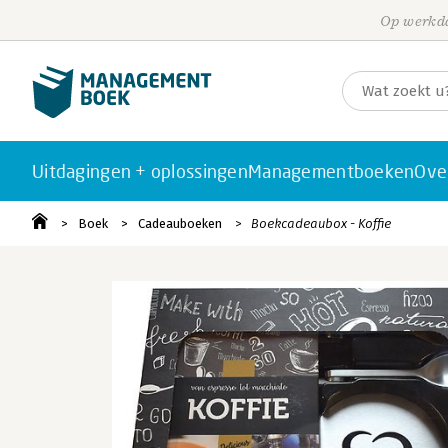
Op werkda
Uitdagingen + oplossingen
Managementboeken
Ove
Boek
Cadeauboeken
Boekcadeaubox - Koffie