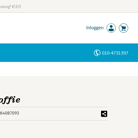
 vanaf €20
Inloggen
010-4731397
Personen
Trefwoorden
offie
464087093