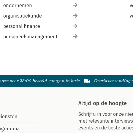
ondernemen
v
organisatiekunde
w
personal finance
personeelsmanagement
gen voor 23:00 besteld, morgen in huis
Gratis verzending
Altijd op de hoogte
Schrijf u in voor onze nie
diensten
met relevante interviews
events en de beste actie
rogramma