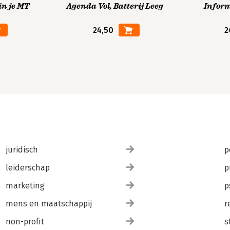
in je MT
Agenda Vol, Batterij Leeg
Infor
24,50
2
juridisch
p
leiderschap
p
marketing
p
mens en maatschappij
r
non-profit
s