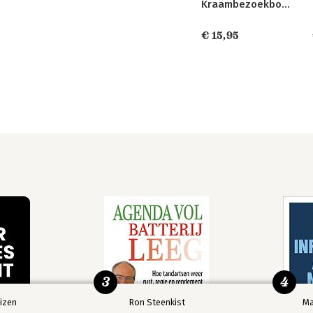
Kraambezoekboek
€ 15,95
3
4
izen
Ron Steenkist
Ma