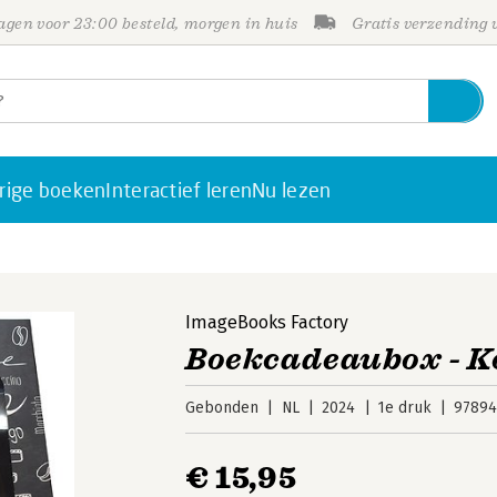
gen voor 23:00 besteld, morgen in huis
Gratis verzending
rige boeken
Interactief leren
Nu lezen
ImageBooks Factory
Boekcadeaubox - K
Gebonden
NL
2024
1e druk
9789
€ 15,95