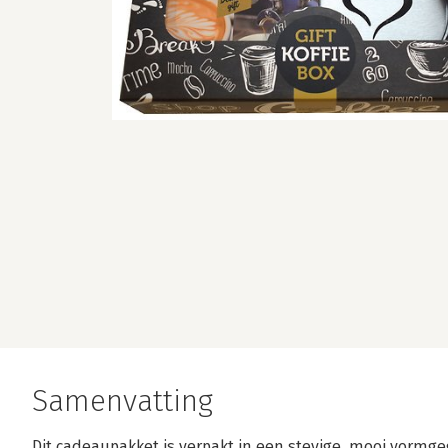
Samenvatting
Dit cadeaupakket is verpakt in een stevige, mooi vormg