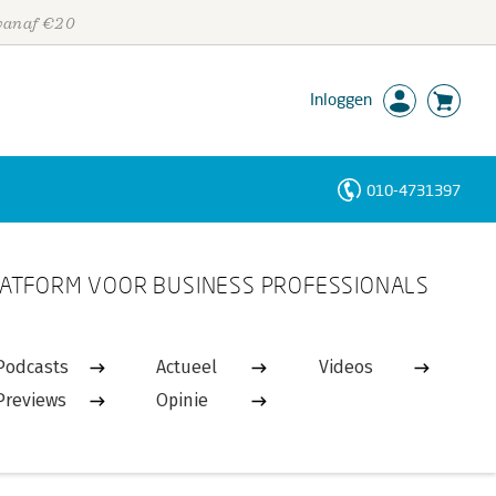
 vanaf €20
Inloggen
010-4731397
Personen
ATFORM VOOR BUSINESS PROFESSIONALS
Trefwoorden
Podcasts
Actueel
Videos
Previews
Opinie