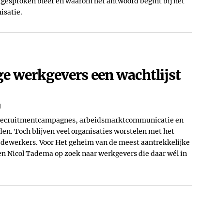
gesproken bleef en waarom het antwoord begint bij het
isatie.
werkgevers een wachtlijst
d
n recruitmentcampagnes, arbeidsmarktcommunicatie en
en. Toch blijven veel organisaties worstelen met het
ewerkers. Voor Het geheim van de meest aantrekkelijke
en Nicol Tadema op zoek naar werkgevers die daar wél in