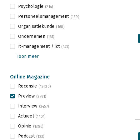
Psychologie
(214)
Personeelsmanagement
(189)
Organisatiekunde
(168)
Ondernemen
(161)
It-management / ict
(143)
Toon meer
Online Magazine
Recensie
(12420)
Preview
(2791)
Interview
(2457)
Actueel
(1401)
Opinie
(1386)
Podcast
(123)