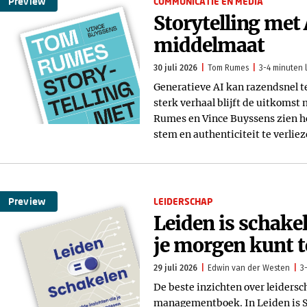
Preview
COMMUNICATIE EN MEDIA
Storytelling met 
middelmaat
30 juli 2026
Tom Rumes
3-4 minuten l
Generatieve AI kan razendsnel t
sterk verhaal blijft de uitkomst
Rumes en Vince Buyssens zien hoe
stem en authenticiteit te verliez
Preview
LEIDERSCHAP
Leiden is schake
je morgen kunt 
29 juli 2026
Edwin van der Westen
3
De beste inzichten over leidersc
managementboek. In Leiden is S