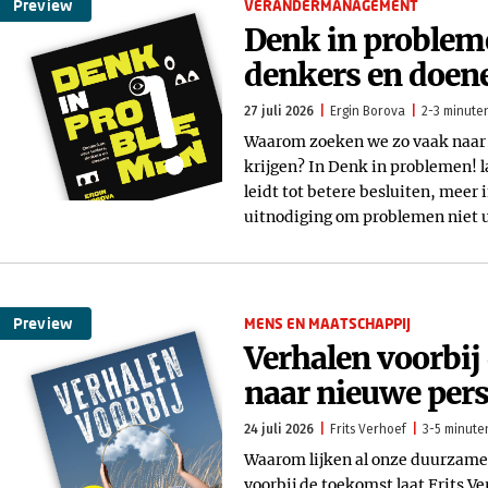
Preview
VERANDERMANAGEMENT
Denk in probleme
denkers en doen
27 juli 2026
Ergin Borova
2-3 minuten
Waarom zoeken we zo vaak naar o
krijgen? In Denk in problemen! l
leidt tot betere besluiten, meer 
uitnodiging om problemen niet u
Preview
MENS EN MAATSCHAPPIJ
Verhalen voorbij
naar nieuwe per
24 juli 2026
Frits Verhoef
3-5 minuten
Waarom lijken al onze duurzame 
voorbij de toekomst laat Frits Ve