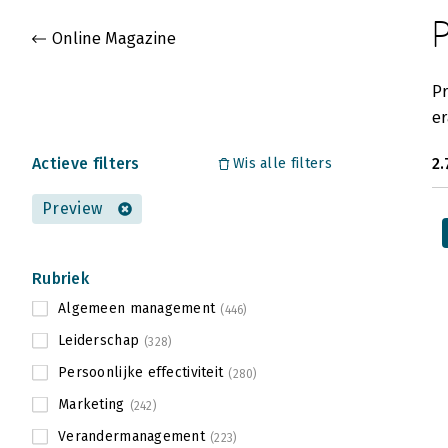
Gevonden artikelen
Online Magazine
Pr
er
Actieve filters
2.
Wis alle filters
Preview
Rubriek
Algemeen management
(446)
Leiderschap
(328)
Persoonlijke effectiviteit
(280)
Marketing
(242)
Verandermanagement
(223)