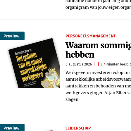
aanname honderd jaar lang onuit
organigram van jouw eigen organ
Preview
PERSONEELSMANAGEMENT
Waarom sommige 
hebben
5 augustus 2026
3-4 minuten leestij
Werkgevers investeren volop i
aantrekkelijke arbeidsvoorwaard
aantrekken en behouden van med
werkgevers gingen Arjan Elbers 
slagen.
Preview
LEIDERSCHAP