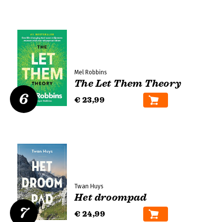
Mel Robbins
The Let Them Theory
6
€ 23,99
Twan Huys
Het droompad
7
€ 24,99