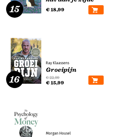
15
€ 18,99
Ray Klaassens
Groeipijn
16
€ 22,99
€ 15,99
Morgan Housel