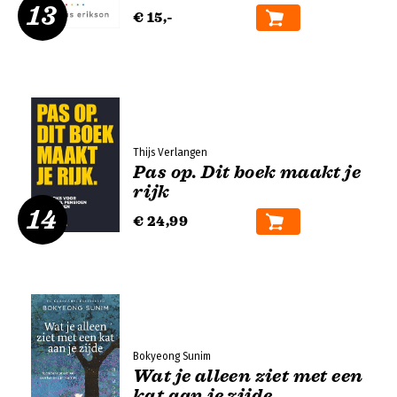
13
€ 15,-
Thijs Verlangen
Pas op. Dit boek maakt je
rijk
14
€ 24,99
Bokyeong Sunim
Wat je alleen ziet met een
kat aan je zijde