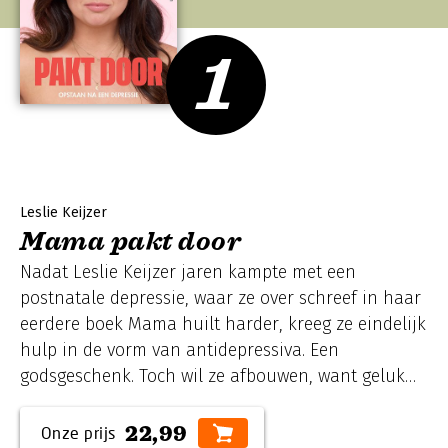
1
Leslie Keijzer
Mama pakt door
Nadat Leslie Keijzer jaren kampte met een
postnatale depressie, waar ze over schreef in haar
eerdere boek Mama huilt harder, kreeg ze eindelijk
hulp in de vorm van antidepressiva. Een
godsgeschenk. Toch wil ze afbouwen, want geluk
zit toch niet in een pilletje? Maar een leven zonder
antidepressiva brengt haar opnieuw aan het
22,99