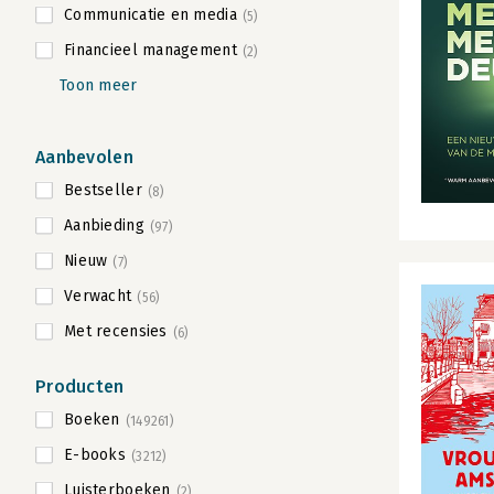
Communicatie en media
(5)
Financieel management
(2)
Toon meer
Aanbevolen
Bestseller
(8)
Aanbieding
(97)
Nieuw
(7)
Verwacht
(56)
Met recensies
(6)
Producten
Boeken
(149261)
E-books
(3212)
Luisterboeken
(2)