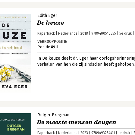
Edith Eger
De keuze
Paperback
Nederlands
2018
9789400510555
5e druk
VERKOOPPOSITIE
Positie #911
In De keuze deelt dr. Eger haar oorlogsherinneri
verhalen van hen die zij sindsdien heeft geholpe
Rutger Bregman
De meeste mensen deugen
Paperback
Nederlands
2023
9789493254411
1e druk