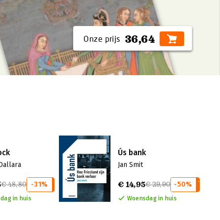
36,64
ock
Ús bank
Dallara
Jan Smit
5
€ 14,95
€ 48,80
-31%
€ 29,90
-50%
dag in huis
Woensdag in huis