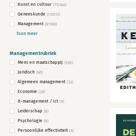
Kunst en cultuur
(112644)
Geneeskunde
(110515)
Management
(81960)
Toon meer
Managementrubriek
Mens en maatschappij
(208)
Juridisch
(60)
Algemeen management
(33)
Economie
(28)
It-management / ict
(9)
Leiderschap
(8)
Psychologie
(8)
Persoonlijke effectiviteit
(6)