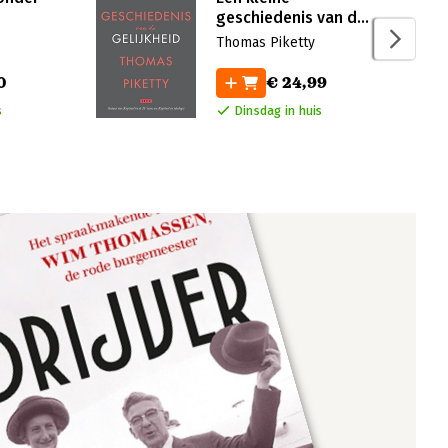
geschiedenis van de
gelijkheid
Thomas Piketty
0
€ 24,99
s
Dinsdag in huis