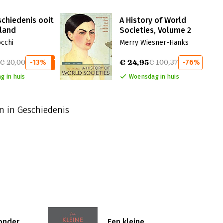
schiedenis ooit
A History of World
land
Societies, Volume 2
cchi
Merry Wiesner-Hanks
€ 24,95
€ 20,00
-13%
€ 100,37
-76%
g in huis
Woensdag in huis
n in Geschiedenis
onder
Een kleine