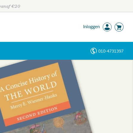
 vanaf €20
Inloggen
010-4731397
Personen
Trefwoorden