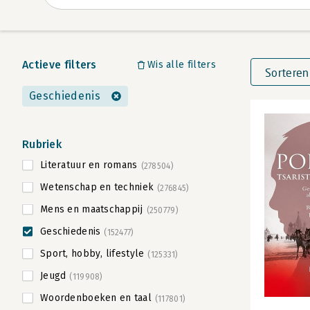
Actieve filters
Wis alle filters
Sorteren
Geschiedenis
Rubriek
Literatuur en romans
(278504)
Wetenschap en techniek
(276845)
Mens en maatschappij
(250779)
Geschiedenis
(152477)
Sport, hobby, lifestyle
(125331)
Jeugd
(119908)
Woordenboeken en taal
(117801)