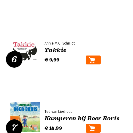
Annie M.G. Schmidt
Takkie
6
€ 9,99
Ted van Lieshout
Kamperen bij Boer Boris
7
€ 14,99