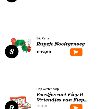
Eric Carle
Rupsje Nooitgenoeg
8
€ 12,99
Fiep Westendorp
Feestjes met Fiep &
Vriendjes van Fiep
uitdeelboekjes
9
€ 10,99