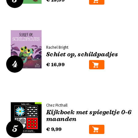
€ 18,99
Rachel Bright
Schiet op, schildpadjes
4
€ 16,99
Chez Picthall
Kijkboek met spiegeltje 0-6
maanden
5
€ 9,99