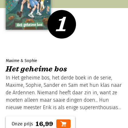
1
Maxime & Sophie
Het geheime bos
In Het geheime bos, het derde boek in de serie,
Maxime, Sophie, Sander en Sam met hun klas naar
de Ardennen. Niemand heeft daar zin in, want ze
moeten alleen maar saaie dingen doen... Hun
nieuwe meester Erik is als enige superenthousiast,
vooral over de dropping in een geheimzinnig bos..
In dit bos gebeuren de vreemdste dingen. Maxime
16,99