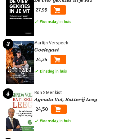
De vier gekkies in je MT
27,99
Woensdag in huis
2
Martijn Verspeek
Goeiegast
24,34
Dinsdag in huis
Ron Steenkist
Agenda Vol, Batterij Leeg
3
24,50
Woensdag in huis