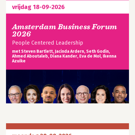
vrijdag 18-09-2026
Amsterdam Business Forum
2026
People Centered Leadership
met Steven Bartlett, Jacinda Ardern, Seth Godin,
Ahmed Aboutaleb, Diana Kander, Eva de Mol, Ikenna
Azuike