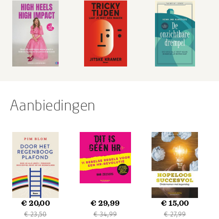
Aanbiedingen
€ 20,00
€ 29,99
€ 15,00
€ 23,50
€ 34,99
€ 27,99