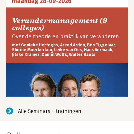
maandag 28-09-2026
Verandermanagement (9
colleges)
Over de theorie en praktijk van veranderen
met Genieke Hertoghs, Arend Ardon, Ben Tiggelaar,
Shirine Moerkerken, Leike van Oss, Hans Vermaak,
Jitske Kramer, Daniël Wolfs, Walter Baets
Alle Seminars + trainingen