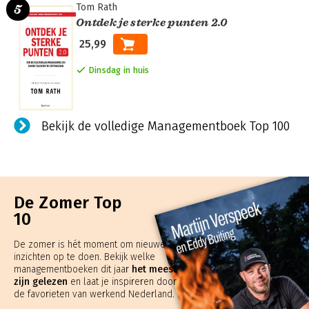
Tom Rath
Ontdek je sterke punten 2.0
25,99
4
Dinsdag in huis
Bekijk de volledige Managementboek Top 100
De Zomer Top
5
10
De zomer is hét moment om nieuwe
inzichten op te doen. Bekijk welke
managementboeken dit jaar
het meest
zijn gelezen
en laat je inspireren door
de favorieten van werkend Nederland.