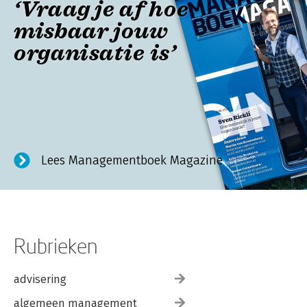
‘Vraag je af hoe
misbaar jouw
organisatie is’
Sven Rickli heeft een fascinatie voor menselijk
handelen.
In Managementboek Magazine ontdek
je waarom. Verder interviews met o.a. Arko van
Brakel, Jobbeke de Jong en Martin van
Kranenburg..
Lees Managementboek Magazine
Rubrieken
advisering
algemeen management