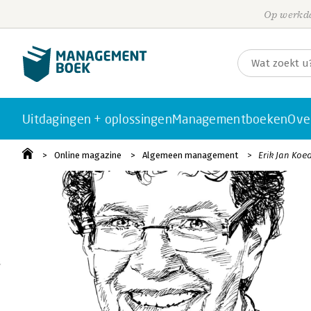
Op werkda
Uitdagingen + oplossingen
Managementboeken
Ove
Online magazine
Algemeen management
Erik Jan Koe