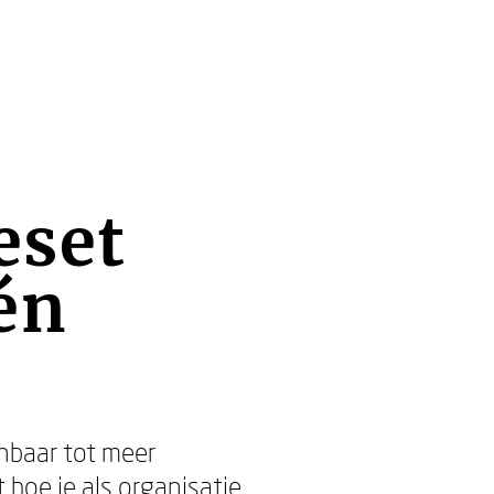
eset
én
nbaar tot meer
t hoe je als organisatie