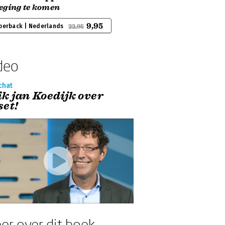
eging te komen
9,95
perback | Nederlands
22,95
deo
chat
ik jan Koedijk over
set!
er over dit boek