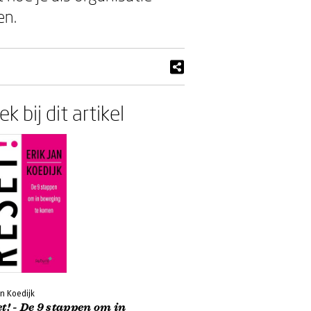
en.
k bij dit artikel
an Koedijk
t! - De 9 stappen om in