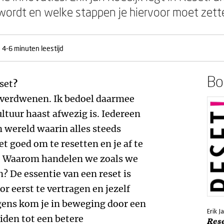
wordt en welke stappen je hiervoor moet zett
4-6 minuten leestijd
Boe
set
?
el verdwenen. Ik bedoel daarmee
ultuur haast afwezig is. Iedereen
en wereld waarin alles steeds
het goed om te resetten en je af te
t. Waarom handelen we zoals we
? De essentie van een reset is
r eerst te vertragen en jezelf
lgens kom je in beweging door een
Erik J
eiden tot een betere
Rese