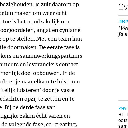
bezighouden. Je zult daarom op
Ov
moeten maken om weer écht
toe is het noodzakelijk om
Inter
‘Ve
(voor)oordelen, angst en cynisme
je 
r op te stellen. Met een team kun
atie doormaken. De eerste fase is
rkers en samenwerkingspartners
ibuteurs en leveranciers contact
menlijk doel opbouwen. In de
beer je naar elkaar te luisteren
telijk luisteren’ door je vaste
edachten opzij te zetten en te
 Bij de derde fase van
Previ
HELP
ngrijke zaken écht varen en
eers
 de volgende fase, co-creating,
sam