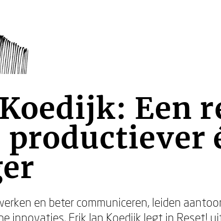
 Koedijk: Een r
 productiever 
ger
erken en beter communiceren, leiden aantoo
e innovaties. Erik Jan Koedijk legt in Reset! ui