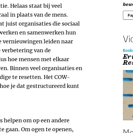
bew
. Helaas staat bij veel
aal in plaats van de mens.
Pa
 juist organisaties die sociaal
n werken en samenwerken hun
Vi
e vernieuwingen leiden naar
e verbetering van de
Book
Er
s dus hoe mensen met elkaar
Re
. Binnen veel organisaties en
odige te resetten. Het COW-
 hoe je dat gestructureerd kunt
s helpen om op een andere
 te gaan. Om ogen te openen,
Me