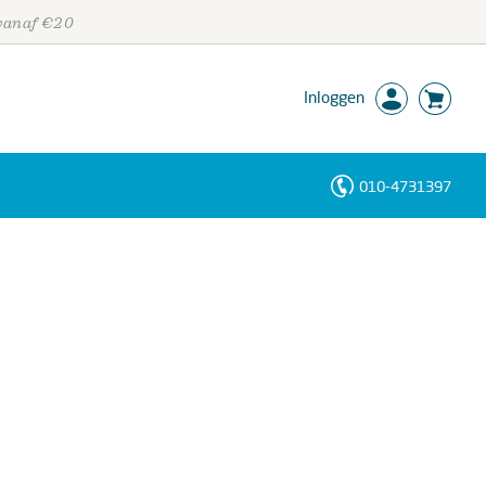
 vanaf €20
Inloggen
010-4731397
Personen
Trefwoorden