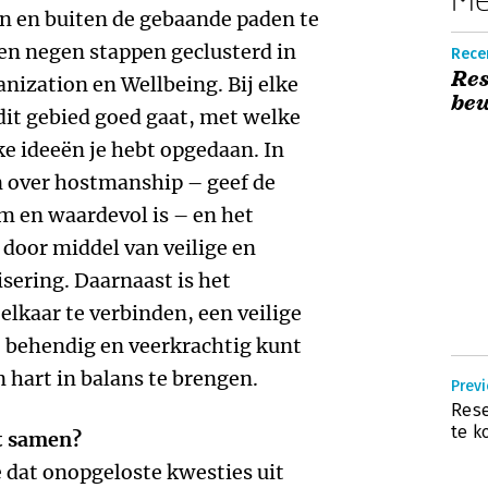
n en buiten de gebaande paden te
en negen stappen geclusterd in
Recen
Res
anization en Wellbeing. Bij elke
be
 dit gebied goed gaat, met welke
lke ideeën je hebt opgedaan. In
 over hostmanship – geef de
om en waardevol is – en het
door middel van veilige en
sering. Daarnaast is het
lkaar te verbinden, een veilige
je behendig en veerkrachtig kunt
 hart in balans te brengen.
Previ
Rese
te 
t samen?
e dat onopgeloste kwesties uit