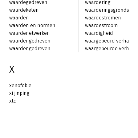
waardegedreven
waardering
leiderschap
waardeketen
waarderingsgrondslag
waarden
waardestromen
waarden en normen
waardestroom
waardenetwerken
waardigheid
waardengedreven
waargebeurd verhaal
waardengedreven
waargebeurde verhale
leiderschap
X
xenofobie
xi jinping
xtc