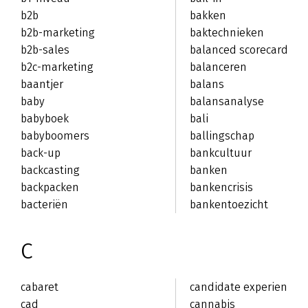
b2b
bakken
b2b-marketing
baktechnieken
b2b-sales
balanced scorecard
b2c-marketing
balanceren
baantjer
balans
baby
balansanalyse
babyboek
bali
babyboomers
ballingschap
back-up
bankcultuur
backcasting
banken
backpacken
bankencrisis
bacteriën
bankentoezicht
C
cabaret
candidate experience
cad
cannabis