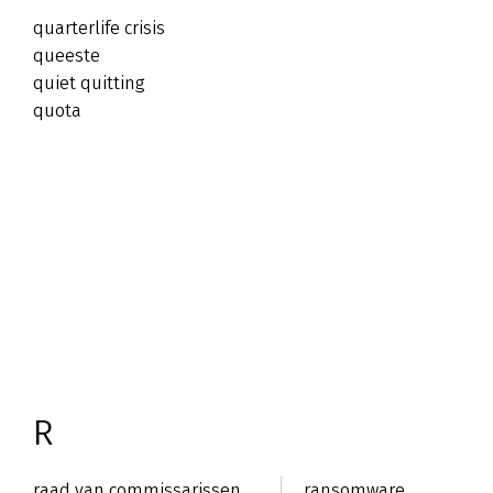
quarterlife crisis
queeste
quiet quitting
quota
R
raad van commissarissen
ransomware