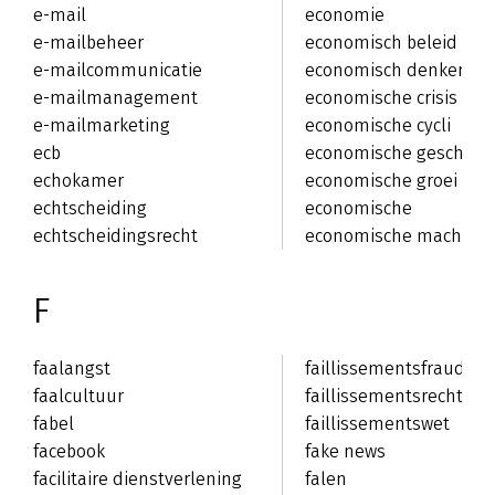
e-mail
economie
e-mailbeheer
economisch beleid
e-mailcommunicatie
economisch denken
e-mailmanagement
economische crisis
e-mailmarketing
economische cycli
ecb
economische geschied
echokamer
economische groei
echtscheiding
economische
echtscheidingsrecht
hervormingen
economische macht
F
faalangst
faillissementsfraude
faalcultuur
faillissementsrecht
fabel
faillissementswet
facebook
fake news
facilitaire dienstverlening
falen