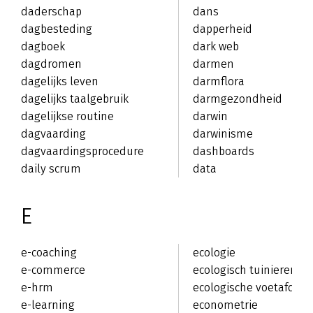
daderschap
dans
dagbesteding
dapperheid
dagboek
dark web
dagdromen
darmen
dagelijks leven
darmflora
dagelijks taalgebruik
darmgezondheid
dagelijkse routine
darwin
dagvaarding
darwinisme
dagvaardingsprocedure
dashboards
daily scrum
data
E
e-coaching
ecologie
e-commerce
ecologisch tuinieren
e-hrm
ecologische voetafdruk
e-learning
econometrie