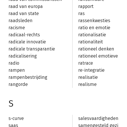
raad van europa
rapport
raad van state
ras
raadsleden
rassenkwesties
racisme
ratio en emotie
radicaal-rechts
rationalisatie
radicale innovatie
rationaliteit
radicale transparantie
rationeel denken
radicalisering
rationeel emotieve
radio
therapie
ratrace
rampen
re-integratie
rampenbestrijding
realisatie
rangorde
realisme
S
s-curve
salesvaardigheden
saas
samengesteld gezin