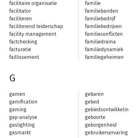
facilitaire organisatie
familie
facilitator
familiebanden
faciliteren
familiebedrijf
faciliterend leiderschap
familiebedrijven
facility management
familieconflicten
factchecking
familiedrama
facturatie
familiedynamiek
faillissement
familiegeheimen
G
gamen
gebaren
gamification
gebed
gaming
gebiedsontwikkeling
gap-analyse
geboorte
gaslighting
geborgenheid
gasmarkt
gebruikerservaring