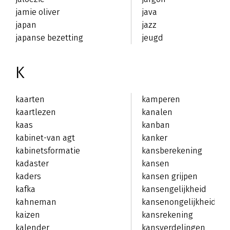
jamie oliver
java
japan
jazz
japanse bezetting
jeugd
K
kaarten
kamperen
kaartlezen
kanalen
kaas
kanban
kabinet-van agt
kanker
kabinetsformatie
kansberekening
kadaster
kansen
kaders
kansen grijpen
kafka
kansengelijkheid
kahneman
kansenongelijkheid
kaizen
kansrekening
kalender
kansverdelingen