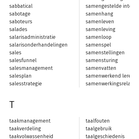
sabbatical
samengestelde interes
sabotage
samenhang
saboteurs
samenleven
salades
samenleving
salarisadministratie
samenloop
salarisonderhandelingen
samenspel
sales
samenstellingen
salesfunnel
samensturing
salesmanagement
samenvatten
salesplan
samenwerkend leren
salesstrategie
samenwerkingsrelatie
T
taakmanagement
taalfouten
taakverdeling
taalgebruik
taakvolwassenheid
taalgeschiedenis