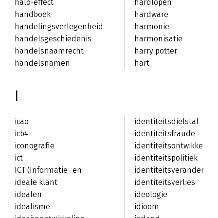
halo-effect
hardlopen
handboek
hardware
handelingsverlegenheid
harmonie
handelsgeschiedenis
harmonisatie
handelsnaamrecht
harry potter
handelsnamen
hart
I
icao
identiteitsdiefstal
icb4
identiteitsfraude
iconografie
identiteitsontwikkeling
ict
identiteitspolitiek
ICT (Informatie- en
identiteitsverandering
CommunicatieTechnologie)
ideale klant
identiteitsverlies
idealen
ideologie
idealisme
idioom