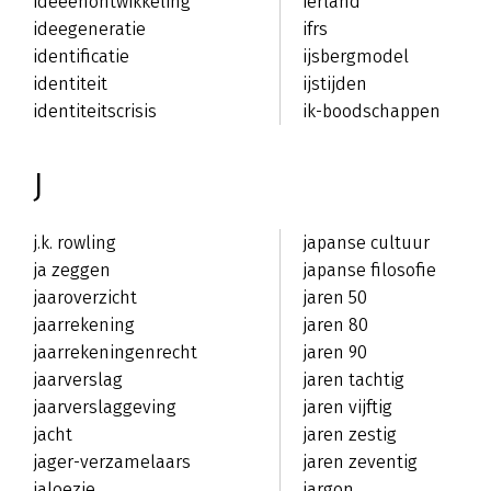
ideeënontwikkeling
ierland
ideegeneratie
ifrs
identificatie
ijsbergmodel
identiteit
ijstijden
identiteitscrisis
ik-boodschappen
J
j.k. rowling
japanse cultuur
ja zeggen
japanse filosofie
jaaroverzicht
jaren 50
jaarrekening
jaren 80
jaarrekeningenrecht
jaren 90
jaarverslag
jaren tachtig
jaarverslaggeving
jaren vijftig
jacht
jaren zestig
jager-verzamelaars
jaren zeventig
jaloezie
jargon