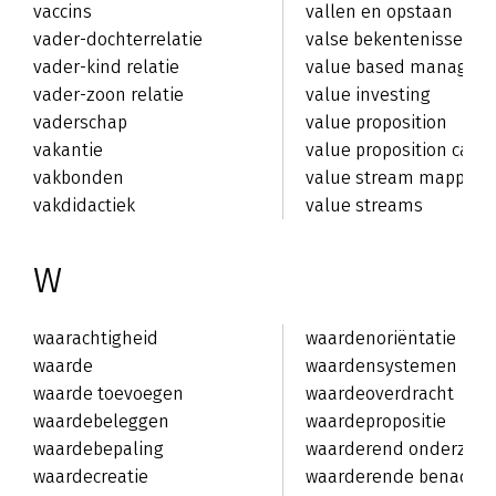
vaccins
vallen en opstaan
vader-dochterrelatie
valse bekentenissen
vader-kind relatie
value based managem
vader-zoon relatie
value investing
vaderschap
value proposition
vakantie
value proposition canv
vakbonden
value stream mapping
vakdidactiek
value streams
W
waarachtigheid
waardenoriëntatie
waarde
waardensystemen
waarde toevoegen
waardeoverdracht
waardebeleggen
waardepropositie
waardebepaling
waarderend onderzoek
waardecreatie
waarderende benaderi