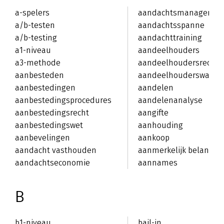
a-spelers
aandachtsmanagemen
a/b-testen
aandachtsspanne
a/b-testing
aandachttraining
a1-niveau
aandeelhouders
a3-methode
aandeelhoudersrechte
aanbesteden
aandeelhouderswaard
aanbestedingen
aandelen
aanbestedingsprocedures
aandelenanalyse
aanbestedingsrecht
aangifte
aanbestedingswet
aanhouding
aanbevelingen
aankoop
aandacht vasthouden
aanmerkelijk belang
aandachtseconomie
aannames
B
b1-niveau
bail-in