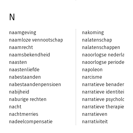
N
naamgeving
nakoming
naamloze vennootschap
nalatenschap
naamrecht
nalatenschappen
naamsbekendheid
naoorlogse nederland
naasten
naoorlogse periode
naastenliefde
napoleon
nabestaanden
narcisme
nabestaandenpensioen
narratieve benadering
nabijheid
narratieve identiteit
naburige rechten
narratieve psychologie
nacht
narratieve therapie
nachtmerries
narratieven
nadeelcompensatie
narrativiteit