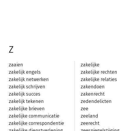
Z
zaaien
zakelijke
zakelijk engels
onderhandelingen
zakelijke rechten
zakelijk netwerken
zakelijke relaties
zakelijk schrijven
zakendoen
zakelijk succes
zakenrecht
zakelijk tekenen
zedendelicten
zakelijke brieven
zee
zakelijke communicatie
zeeland
zakelijke correspondentie
zeerecht
zakelijke dienstverlening
zeespiegelstijging