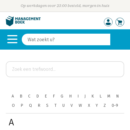
Op werkdagen voor 23:00 besteld, morgen in huis
A
B
C
D
E
F
G
H
I
J
K
L
M
N
O
P
Q
R
S
T
U
V
W
X
Y
Z
0-9
A