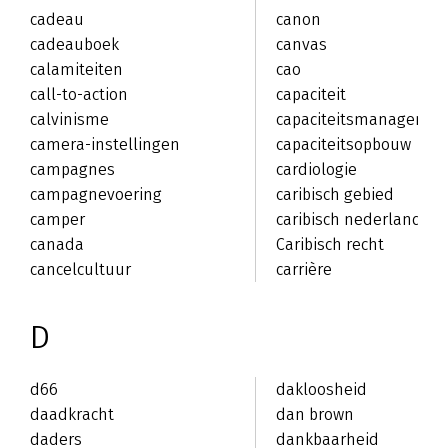
cadeau
canon
cadeauboek
canvas
calamiteiten
cao
call-to-action
capaciteit
calvinisme
capaciteitsmanagemen
camera-instellingen
capaciteitsopbouw
campagnes
cardiologie
campagnevoering
caribisch gebied
camper
caribisch nederland
canada
Caribisch recht
cancelcultuur
carrière
D
d66
dakloosheid
daadkracht
dan brown
daders
dankbaarheid