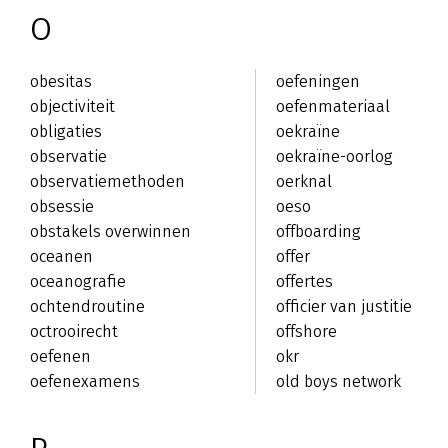
O
obesitas
oefeningen
objectiviteit
oefenmateriaal
obligaties
oekraïne
observatie
oekraïne-oorlog
observatiemethoden
oerknal
obsessie
oeso
obstakels overwinnen
offboarding
oceanen
offer
oceanografie
offertes
ochtendroutine
officier van justitie
octrooirecht
offshore
oefenen
okr
oefenexamens
old boys network