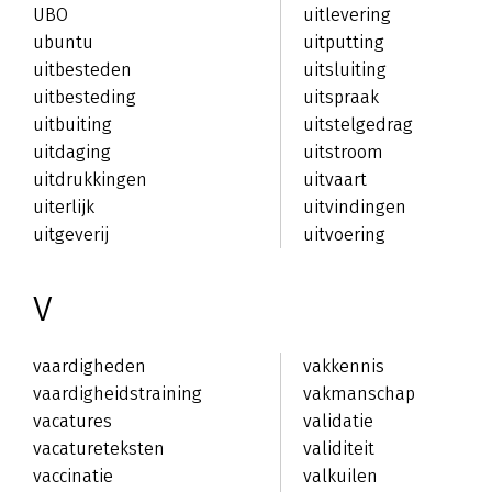
UBO
uitlevering
ubuntu
uitputting
uitbesteden
uitsluiting
uitbesteding
uitspraak
uitbuiting
uitstelgedrag
uitdaging
uitstroom
uitdrukkingen
uitvaart
uiterlijk
uitvindingen
uitgeverij
uitvoering
V
vaardigheden
vakkennis
vaardigheidstraining
vakmanschap
vacatures
validatie
vacatureteksten
validiteit
vaccinatie
valkuilen