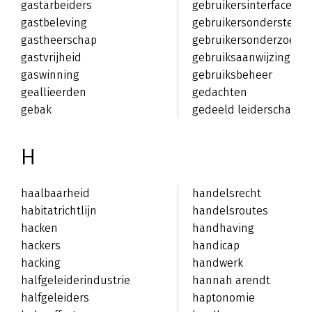
gastarbeiders
gebruikersinterface
gastbeleving
gebruikersondersteuni
gastheerschap
gebruikersonderzoek
gastvrijheid
gebruiksaanwijzing
gaswinning
gebruiksbeheer
geallieerden
gedachten
gebak
gedeeld leiderschap
H
haalbaarheid
handelsrecht
habitatrichtlijn
handelsroutes
hacken
handhaving
hackers
handicap
hacking
handwerk
halfgeleiderindustrie
hannah arendt
halfgeleiders
haptonomie