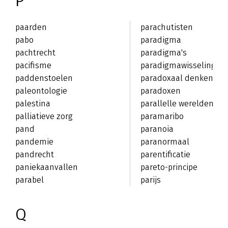
P
paarden
parachutisten
pabo
paradigma
pachtrecht
paradigma's
pacifisme
paradigmawisseling
paddenstoelen
paradoxaal denken
paleontologie
paradoxen
palestina
parallelle werelden
palliatieve zorg
paramaribo
pand
paranoia
pandemie
paranormaal
pandrecht
parentificatie
paniekaanvallen
pareto-principe
parabel
parijs
Q