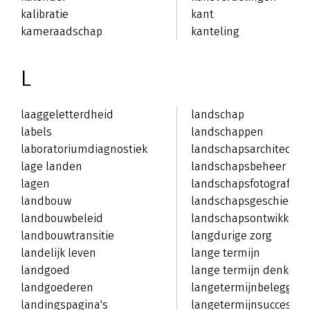
kalibratie
kant
kameraadschap
kanteling
L
laaggeletterdheid
landschap
labels
landschappen
laboratoriumdiagnostiek
landschapsarchitectuu
lage landen
landschapsbeheer
lagen
landschapsfotografie
landbouw
landschapsgeschieden
landbouwbeleid
landschapsontwikkelin
landbouwtransitie
langdurige zorg
landelijk leven
lange termijn
landgoed
lange termijn denken
landgoederen
langetermijnbeleggen
landingspagina's
langetermijnsucces