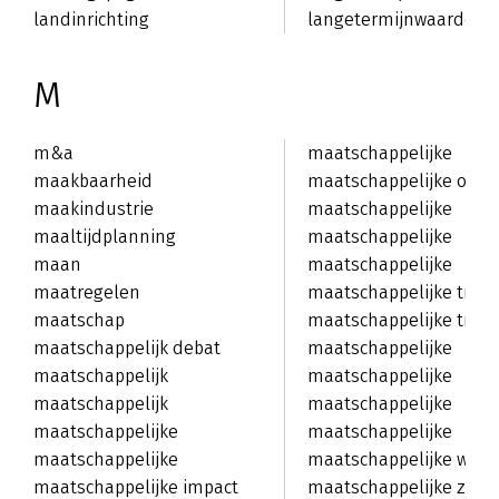
landinrichting
langetermijnwaardecre
M
m&a
maatschappelijke
maakbaarheid
ondersteuning
maatschappelijke opg
maakindustrie
maatschappelijke
maaltijdplanning
organisaties
maatschappelijke
maan
problemen
maatschappelijke
maatregelen
relevantie
maatschappelijke trans
maatschap
maatschappelijke tren
maatschappelijk debat
maatschappelijke
maatschappelijk
uitdagingen
maatschappelijke
middenveld
maatschappelijk
veiligheid
maatschappelijke
verantwoord ondernemen
maatschappelijke
verandering
maatschappelijke
betrokkenheid
maatschappelijke
verwachtingen
maatschappelijke waar
effectiviteit
maatschappelijke impact
maatschappelijke zorg