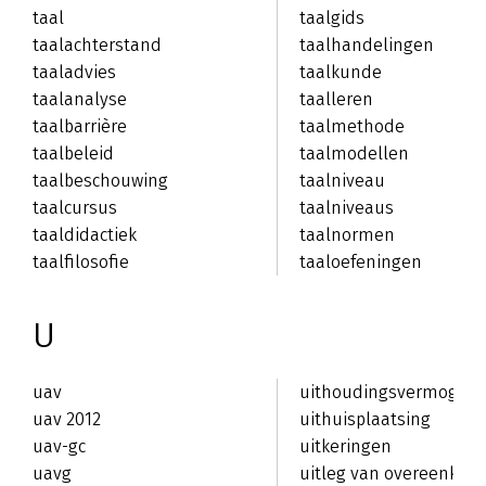
taal
taalgids
taalachterstand
taalhandelingen
taaladvies
taalkunde
taalanalyse
taalleren
taalbarrière
taalmethode
taalbeleid
taalmodellen
taalbeschouwing
taalniveau
taalcursus
taalniveaus
taaldidactiek
taalnormen
taalfilosofie
taaloefeningen
U
uav
uithoudingsvermogen
uav 2012
uithuisplaatsing
uav-gc
uitkeringen
uavg
uitleg van overeenkom