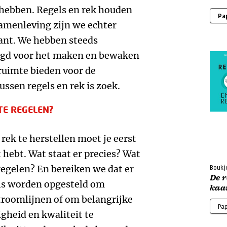
g hebben. Regels en rek houden
Pa
samenleving zijn we echter
ant. We hebben steeds
gd voor het maken en bewaken
 ruimte bieden voor de
ussen regels en rek is zoek.
TE REGELEN?
rek te herstellen moet je eerst
 hebt. Wat staat er precies? Wat
 regelen? En bereiken we dat er
Boukje
De r
ls worden opgesteld om
kaa
stroomlijnen of om belangrijke
Pa
igheid en kwaliteit te