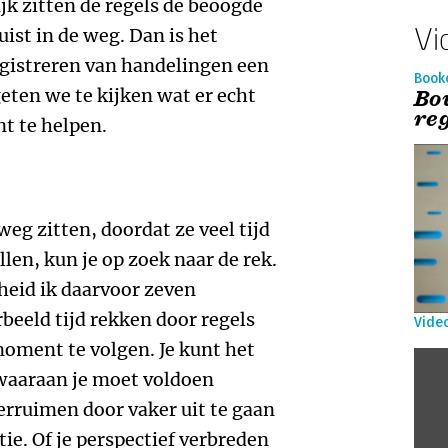
jk zitten de regels de beoogde
Vi
uist in de weg. Dan is het
egistreren van handelingen een
Book
eten we te kijken wat er echt
Bo
reg
nt te helpen.
weg zitten, doordat ze veel tijd
llen, kun je op zoek naar de rek.
eid ik daarvoor zeven
rbeeld tijd rekken door regels
Vide
oment te volgen. Je kunt het
 waaraan je moet voldoen
verruimen door vaker uit te gaan
tie. Of je perspectief verbreden