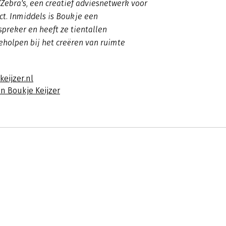
7Zebra's, een creatief adviesnetwerk voor
t. Inmiddels is Boukje een
preker en heeft ze tientallen
eholpen bij het creëren van ruimte
keijzer.nl
n Boukje Keijzer