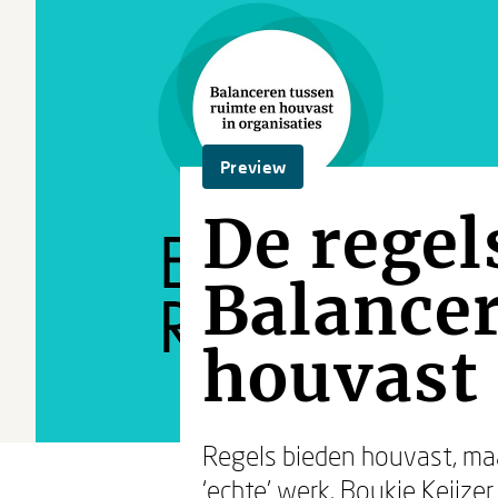
Preview
De regel
Balancer
houvast 
Regels bieden houvast, maa
‘echte' werk.
Boukje Keijzer