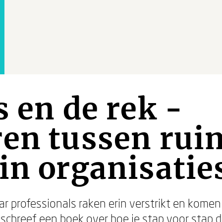
s en de rek -
en tussen rui
in organisatie
r professionals raken erin verstrikt en kome
schreef een boek over hoe je stap voor stap d