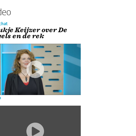
deo
chat
ukje Keijzer over De
els en de rek
o