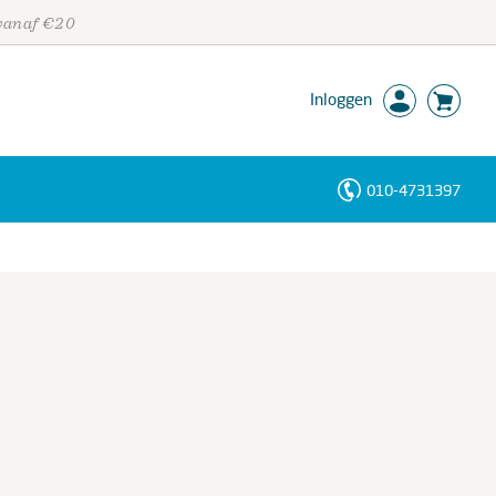
 vanaf €20
Inloggen
010-4731397
Personen
Trefwoorden