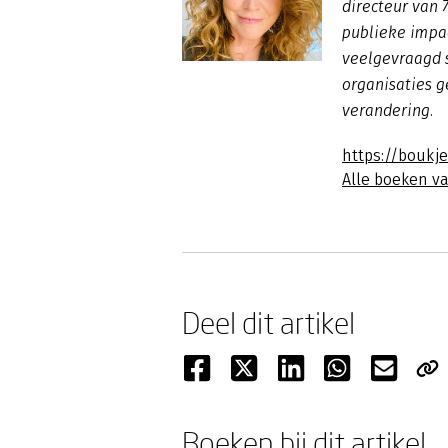
directeur van 
publieke impac
veelgevraagd s
organisaties g
verandering.
https://boukje
Alle boeken va
Deel dit artikel
Boeken bij dit artikel