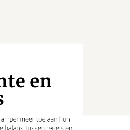
mte en
s
n amper meer toe aan hun
e balans tussen regels en