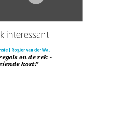
k interessant
sie | Rogier van der Wal
regels en de rek -
eiende kost!'