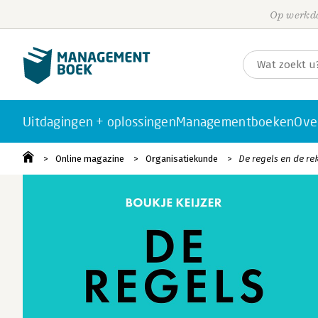
Op werkda
Uitdagingen + oplossingen
Managementboeken
Ove
Online magazine
Organisatiekunde
De regels en de re