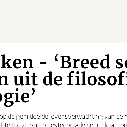
en - ‘Breed s
 uit de filosof
gie’
 op de gemiddelde levensverwachting van de m
kte tijd zinvol te besteden adviseert de auteu