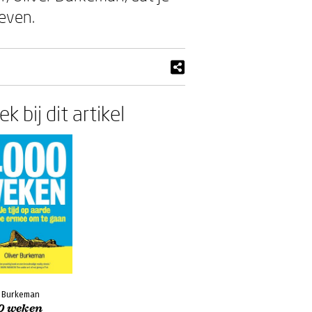
leven.
k bij dit artikel
r Burkeman
0 weken