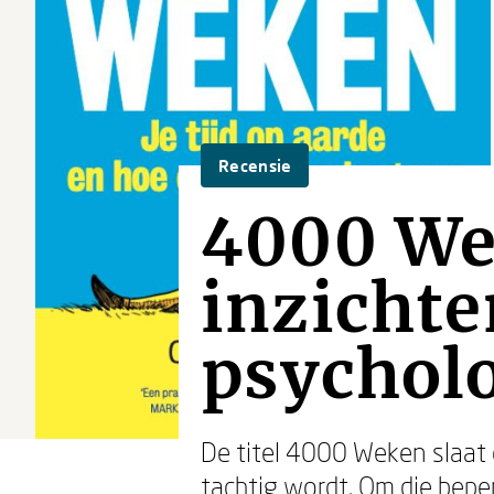
Recensie
4000 Wek
inzichten
psycholo
De titel 4000 Weken slaat
tachtig wordt. Om die beper