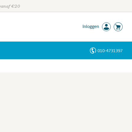
 vanaf €20
Inloggen
010-4731397
Personen
Trefwoorden