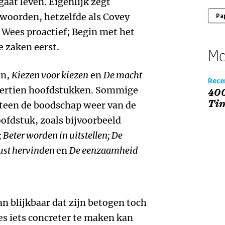
gaat leven. Eigenlijk zegt
woorden, hetzelfde als Covey
Pa
 Wees proactief; Begin met het
e zaken eerst.
Me
en,
Kiezen voor kiezen
en
De macht
Rece
eertien hoofdstukken. Sommige
400
Ti
teen de boodschap weer van de
ofdstuk, zoals bijvoorbeeld
 Beter worden in uitstellen; De
rust hervinden
en
De eenzaamheid
n blijkbaar dat zijn betogen toch
es iets concreter te maken kan