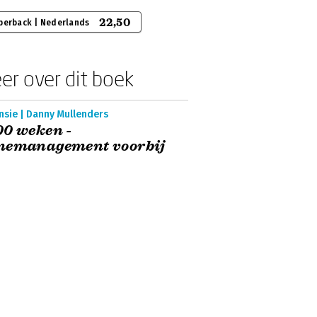
22,50
perback | Nederlands
er over dit boek
nsie | Danny Mullenders
0 weken -
memanagement voorbij