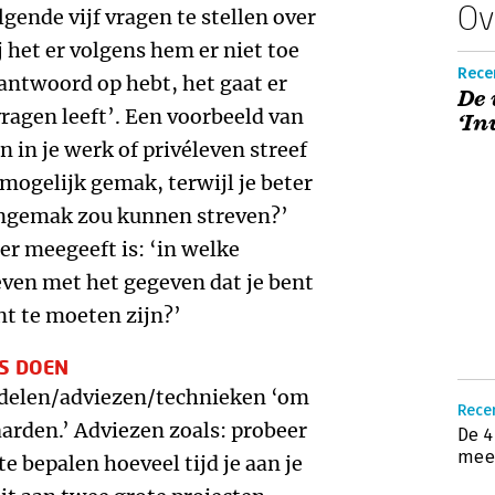
Ov
lgende vijf vragen te stellen over
j het er volgens hem er niet toe
Recen
 antwoord op hebt, het gaat er
De 
 vragen leeft’. Een voorbeeld van
‘In
n in je werk of privéleven streef
mogelijk gemak, terwijl je beter
k ongemak zou kunnen streven?’
zer meegeeft is: ‘in welke
even met het gegeven dat je bent
nt te moeten zijn?’
TS DOEN
iddelen/adviezen/technieken ‘om
Recen
aarden.’ Adviezen zoals: probeer
De 4
meer
e bepalen hoeveel tijd je aan je