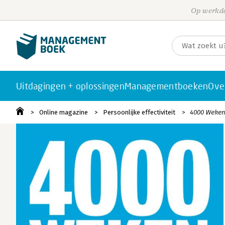
Op werkda
Uitdagingen + oplossingen
Managementboeken
Ove
Online magazine
Persoonlijke effectiviteit
4000 Weken 