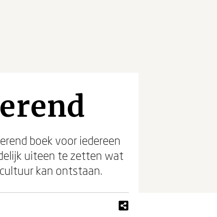
derend
lderend boek voor iedereen
elijk uiteen te zetten wat
tcultuur kan ontstaan.