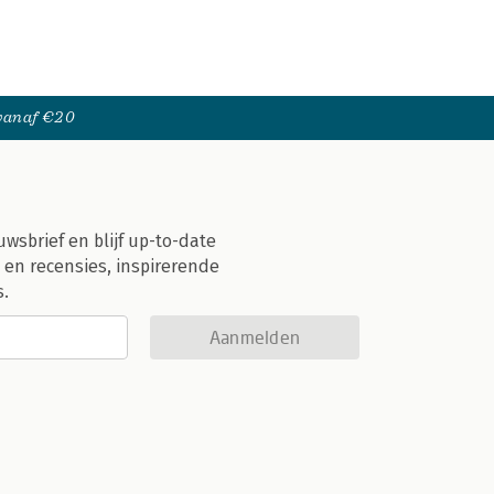
 vanaf €20
uwsbrief en blijf up-to-date
 en recensies, inspirerende
s.
Aanmelden