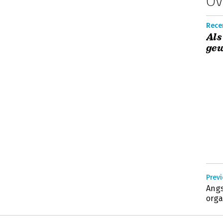
Ov
Recen
Als
gew
Previ
Angs
orga