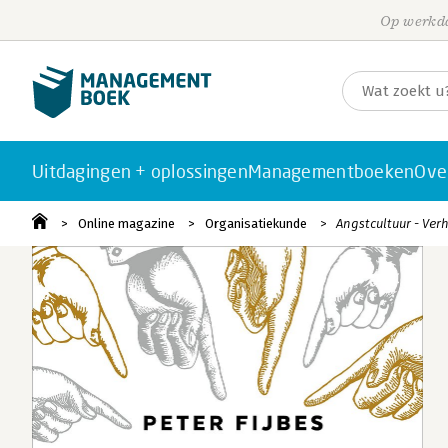
Op werkda
Uitdagingen + oplossingen
Managementboeken
Ove
Online magazine
Organisatiekunde
Angstcultuur - Ver