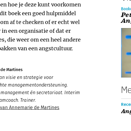
e en hoe je deze kunt voorkomen
Book
s dit boek een goed hulpmiddel
Pet
An
om af te checken of er echt wel
 in een organisatie of dat er
ies, die weer om een heel andere
pakken van een angstcultuur.
de Martines
n visie en strategie voor
chte managementondersteuning.
Me
 management én secretariaat. Interim
amcoach. Trainer.
Rece
s van Annemarie de Martines
An