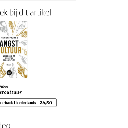
k bij dit artikel
Fijbes
stcultuur
34,50
perback | Nederlands
deo