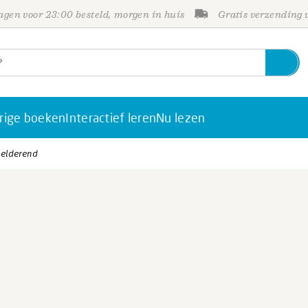
gen voor 23:00 besteld, morgen in huis
Gratis verzending
rige boeken
Interactief leren
Nu lezen
helderend