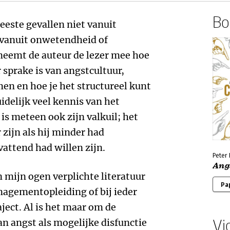
Boe
eeste gevallen niet vanuit
 vanuit onwetendheid of
neemt de auteur de lezer mee hoe
 sprake is van angstcultuur,
n en hoe je het structureel kunt
idelijk veel kennis van het
is meteen ook zijn valkuil; het
zijn als hij minder had
attend had willen zijn.
Peter 
Ang
 mijn ogen verplichte literatuur
Pa
nagementopleiding of bij ieder
ct. Al is het maar om de
Vi
n angst als mogelijke disfunctie