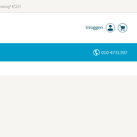
 vanaf €20
Inloggen
010-4731397
Personen
Trefwoorden