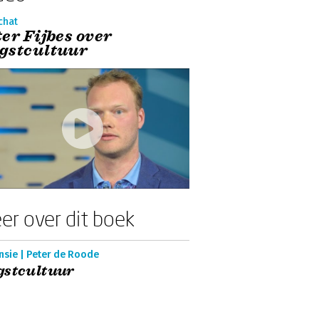
chat
er Fijbes over
gstcultuur
er over dit boek
nsie | Peter de Roode
gstcultuur