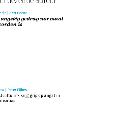
er dezelfde auteur
sie | Bert Peene
 angstig gedrag normaal
orden is
ew | Peter Fijbes
tcultuur - Krijg grip op angst in
nisaties