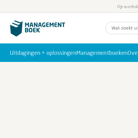
Op werkda
Uitdagingen + oplossingen
Managementboeken
Ove