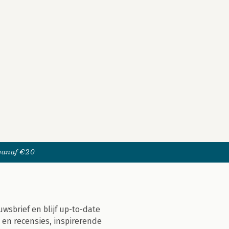
 vanaf €20
uwsbrief en blijf up-to-date
 en recensies, inspirerende