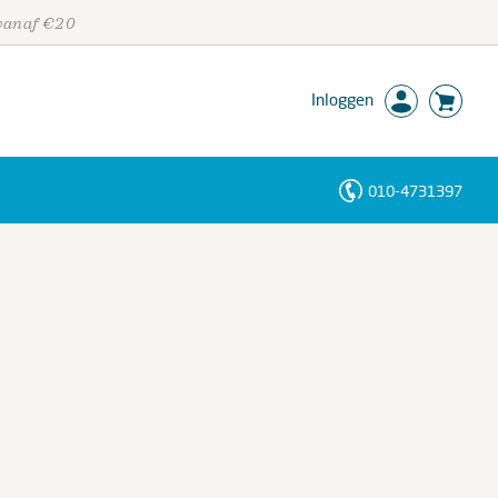
 vanaf €20
Inloggen
010-4731397
Personen
Trefwoorden