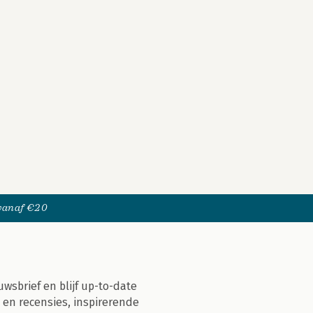
 vanaf €20
uwsbrief en blijf up-to-date
 en recensies, inspirerende