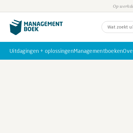
Op werkda
Uitdagingen + oplossingen
Managementboeken
Ove