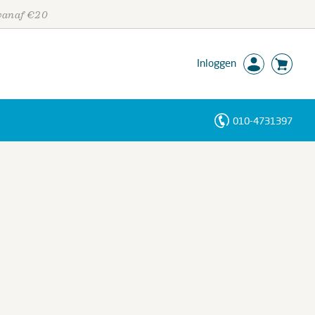
 vanaf €20
Inloggen
010-4731397
Personen
Trefwoorden