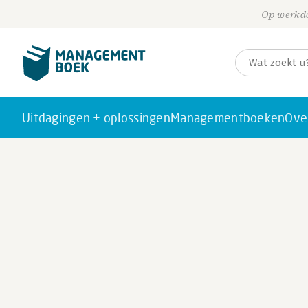
Op werkda
Uitdagingen + oplossingen
Managementboeken
Ove