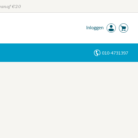
 vanaf €20
Inloggen
010-4731397
Personen
Trefwoorden