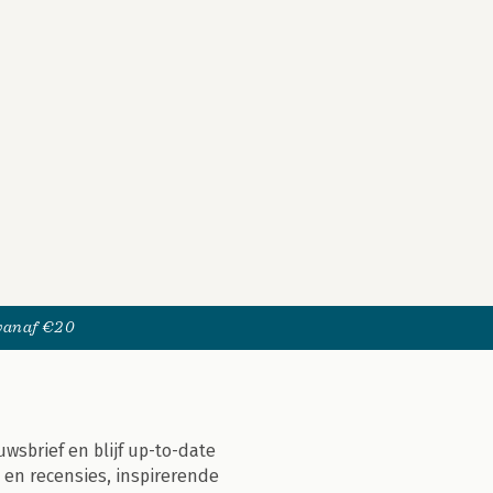
 vanaf €20
uwsbrief en blijf up-to-date
 en recensies, inspirerende