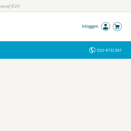
 vanaf €20
Inloggen
010-4731397
Personen
Trefwoorden