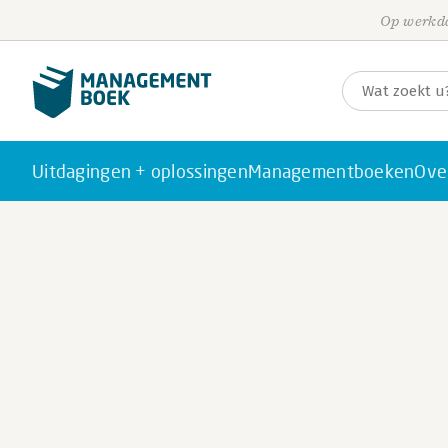
Op werkda
Uitdagingen + oplossingen
Managementboeken
Ove