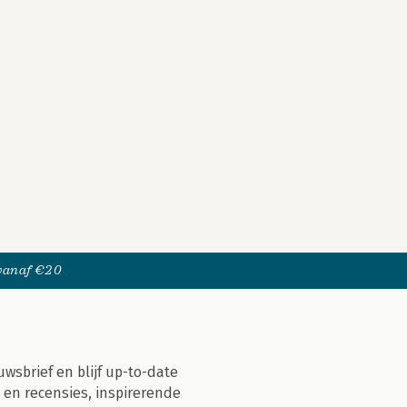
 vanaf €20
uwsbrief en blijf up-to-date
 en recensies, inspirerende