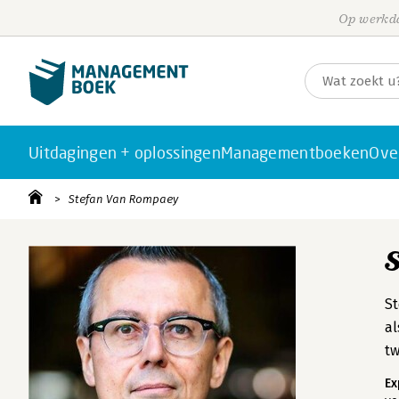
Op werkda
Uitdagingen + oplossingen
Managementboeken
Ove
Stefan Van Rompaey
St
al
tw
Ex