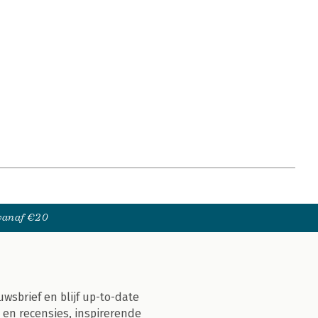
 vanaf €20
uwsbrief en blijf up-to-date
 en recensies, inspirerende