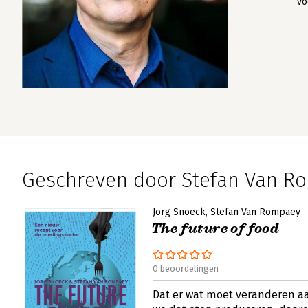
vo
Geschreven door Stefan Van R
Jorg Snoeck
Stefan Van Rompaey
The future of food
0 beoordelingen
Dat er wat moet veranderen a