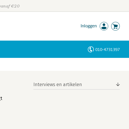
 vanaf €20
Inloggen
010-4731397
Personen
Trefwoorden
Interviews en artikelen
gt