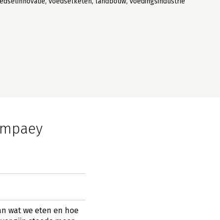
edselinnovatie, voedselketen, landbouw, voedingsindustrie
ompaey
an wat we eten en hoe