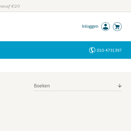
 vanaf €20
Inloggen
010-4731397
Personen
Trefwoorden
Boeken