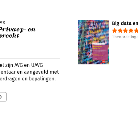
org
Big data en
Privacy- en
srecht
1 beoordeling
l zijn AVG en UAVG
mentaar en aangevuld met
verdragen en bepalingen.
0