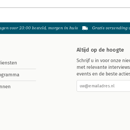
gen voor 23:00 besteld, morgen in huis
Gratis verzending
Altijd op de hoogte
Schrijf u in voor onze nie
diensten
met relevante interviews
events en de beste actie
rogramma
nnen