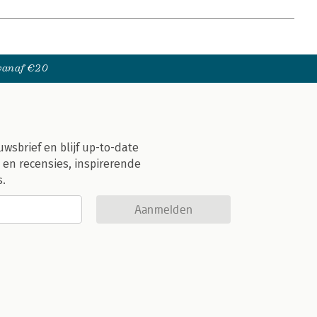
 vanaf €20
uwsbrief en blijf up-to-date
 en recensies, inspirerende
s.
Aanmelden