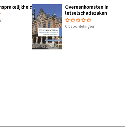
nsprakelijkheid
Overeenkomsten in
letselschadezaken
en
0 beoordelingen