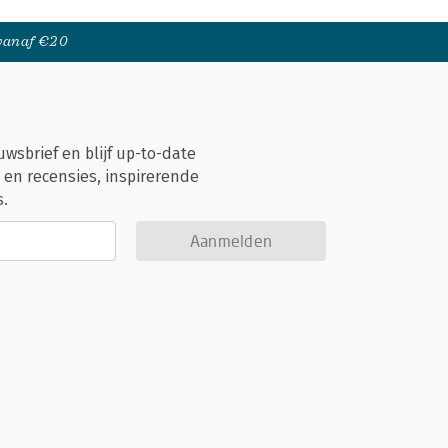
 vanaf €20
uwsbrief en blijf up-to-date
 en recensies, inspirerende
s.
Aanmelden