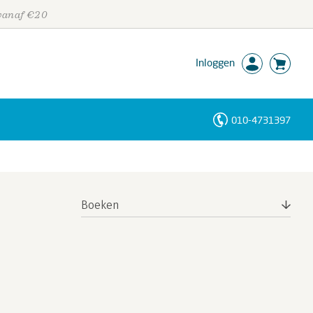
 vanaf €20
Inloggen
010-4731397
Personen
Trefwoorden
Boeken