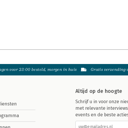
gen voor 23:00 besteld, morgen in huis
Gratis verzending
Altijd op de hoogte
Schrijf u in voor onze nie
diensten
met relevante interviews
events en de beste actie
rogramma
nnen