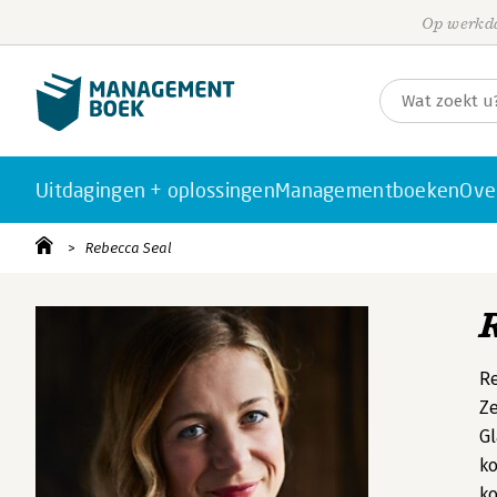
Op werkda
Uitdagingen + oplossingen
Managementboeken
Ove
Rebecca Seal
Re
Ze
Gl
ko
k