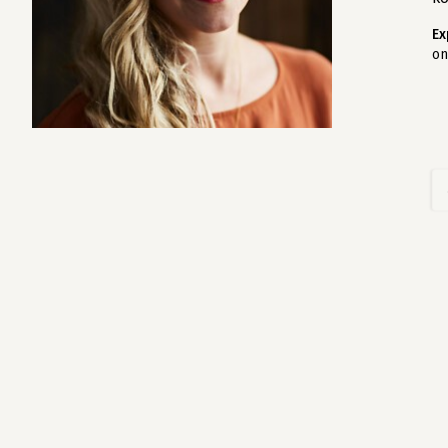
Ex
on