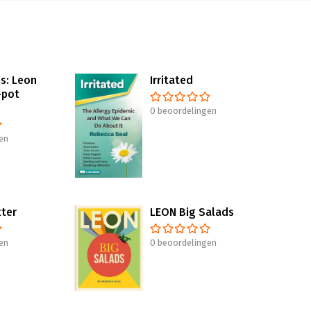
s: Leon
Irritated
-pot
0 beoordelingen
en
tter
LEON Big Salads
en
0 beoordelingen