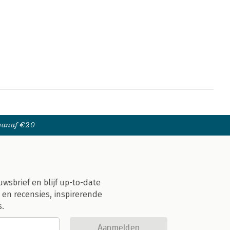
 vanaf €20
uwsbrief en blijf up-to-date
 en recensies, inspirerende
s.
Aanmelden