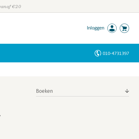
 vanaf €20
Inloggen
010-4731397
Personen
Trefwoorden
Boeken
,