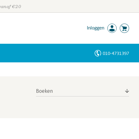
 vanaf €20
Inloggen
010-4731397
Personen
Trefwoorden
Boeken