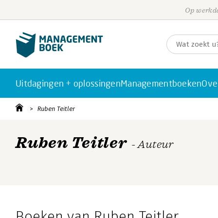
Op werkda
Uitdagingen + oplossingen
Managementboeken
Ove
Ruben Teitler
Ruben Teitler
- Auteur
Boeken van Ruben Teitler