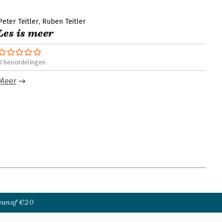
Peter Teitler
Ruben Teitler
Les is meer
0 beoordelingen
Meer
 vanaf €20