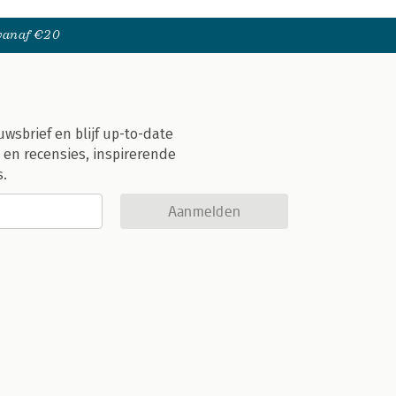
 vanaf €20
uwsbrief en blijf up-to-date
 en recensies, inspirerende
s.
Aanmelden