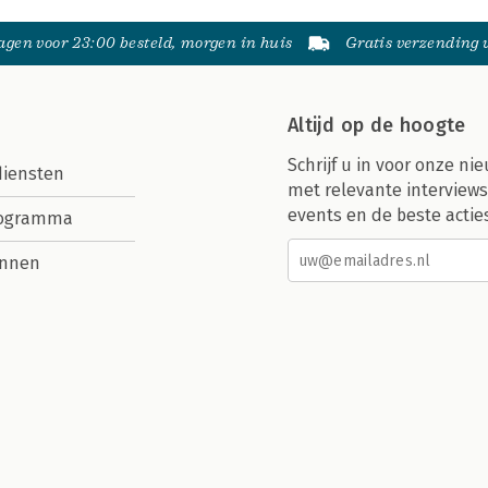
gen voor 23:00 besteld, morgen in huis
Gratis verzending
Altijd op de hoogte
Schrijf u in voor onze nie
diensten
met relevante interviews
events en de beste actie
rogramma
nnen