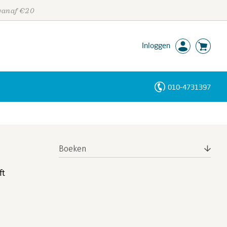
 vanaf €20
Inloggen
010-4731397
Personen
Trefwoorden
Boeken
ft