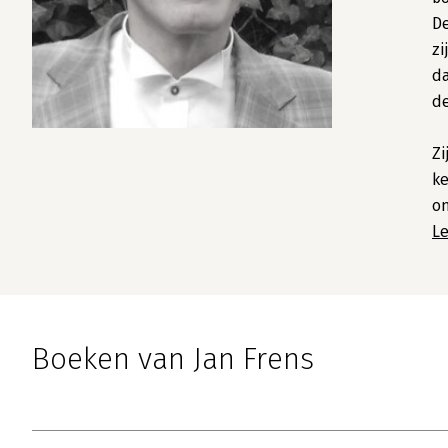
De
zi
da
d
Zi
ke
o
L
Boeken van Jan Frens