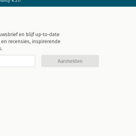
 vanaf €20
uwsbrief en blijf up-to-date
 en recensies, inspirerende
s.
Aanmelden