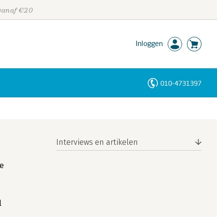
 vanaf €20
Inloggen
010-4731397
Personen
Trefwoorden
Interviews en artikelen
te
l
.