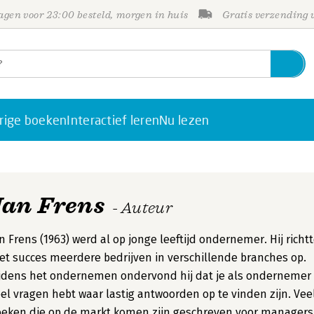
gen voor 23:00 besteld, morgen in huis
Gratis verzending
rige boeken
Interactief leren
Nu lezen
Jan Frens
- Auteur
n Frens (1963) werd al op jonge leeftijd ondernemer. Hij richt
t succes meerdere bedrijven in verschillende branches op.
jdens het ondernemen ondervond hij dat je als ondernemer
el vragen hebt waar lastig antwoorden op te vinden zijn. Vee
eken die op de markt komen zijn geschreven voor managers