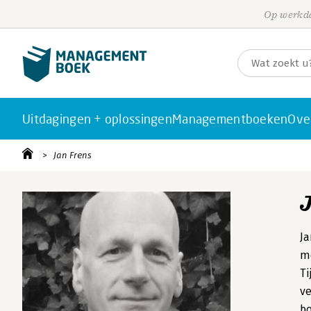
Op werkda
Uitdagingen + oplossingen
Managementboeken
Ove
Jan Frens
Ja
me
Ti
ve
bo