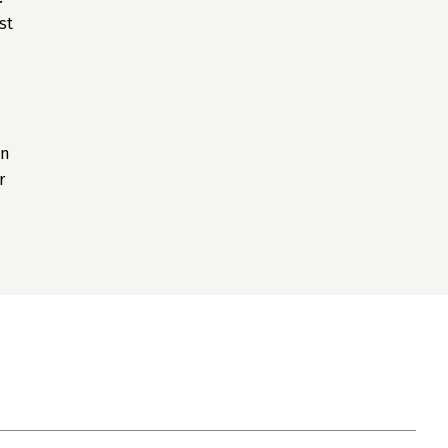
st
jn
r