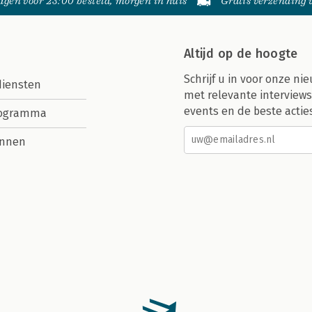
gen voor 23:00 besteld, morgen in huis
Gratis verzending
Altijd op de hoogte
Schrijf u in voor onze nie
diensten
met relevante interviews
events en de beste actie
rogramma
nnen