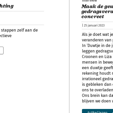
Interview
chting
Maak de ge
gedragsvera
concreet
| 25 januari 2023
er stappen zelf aan de
Als je doet wat j
ectieve
veranderen van g
In ‘Duwtje in de j
leggen gedragsv
Croonen en Liza 
mensen in bewegi
een duwtje geeft,
rekening houdt 
irrationeel gedr
is gebleken dan
ons te overladen
Ons brein kan da
blijven we doen 
Artikel lezen