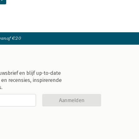
 vanaf €20
uwsbrief en blijf up-to-date
 en recensies, inspirerende
s.
Aanmelden