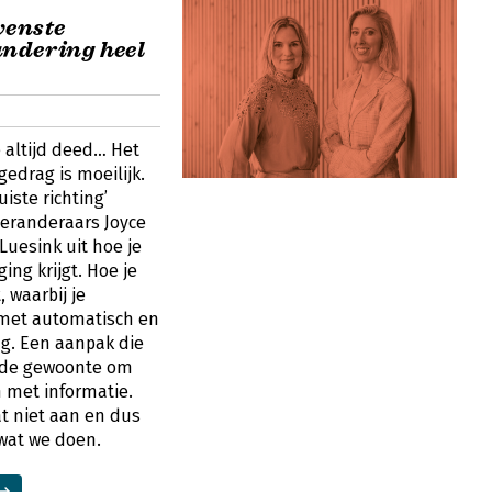
wenste
ndering heel
e altijd deed… Het
edrag is moeilijk.
uiste richting’
eranderaars Joyce
Luesink uit hoe je
ng krijgt. Hoe je
 waarbij je
met automatisch en
ag. Een aanpak die
 de gewoonte om
 met informatie.
t niet aan en dus
wat we doen.