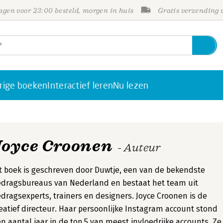
gen voor 23:00 besteld, morgen in huis
Gratis verzending
rige boeken
Interactief leren
Nu lezen
Joyce Croonen
- Auteur
t boek is geschreven door Duwtje, een van de bekendste
dragsbureaus van Nederland en bestaat het team uit
dragsexperts, trainers en designers. Joyce Croonen is de
eatief directeur. Haar persoonlijke Instagram account stond
n aantal jaar in de top 5 van meest invloedrijke accounts. Ze 