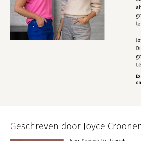
al
ge
le
Jo
Du
g
L
Ex
on
Geschreven door Joyce Croone
Joyce Croonen
Liza Luesink