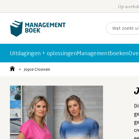
Op werkda
Uitdagingen + oplossingen
Managementboeken
Ove
Joyce Croonen
Di
ge
ge
cr
ee