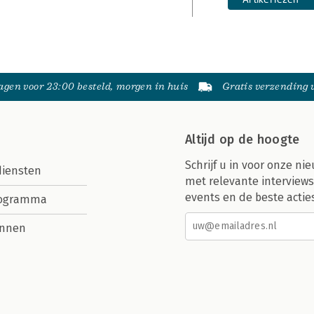
gen voor 23:00 besteld, morgen in huis
Gratis verzending
Altijd op de hoogte
Schrijf u in voor onze nie
diensten
met relevante interviews
events en de beste actie
rogramma
nnen