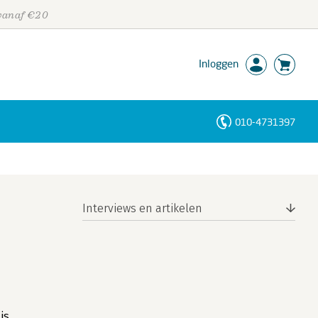
 vanaf €20
Inloggen
010-4731397
Personen
Trefwoorden
Interviews en artikelen
is