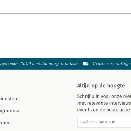
gen voor 23:00 besteld, morgen in huis
Gratis verzending
Altijd op de hoogte
Schrijf u in voor onze nie
diensten
met relevante interviews
events en de beste actie
rogramma
nnen