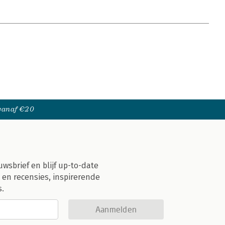
 vanaf €20
uwsbrief en blijf up-to-date
 en recensies, inspirerende
s.
Aanmelden