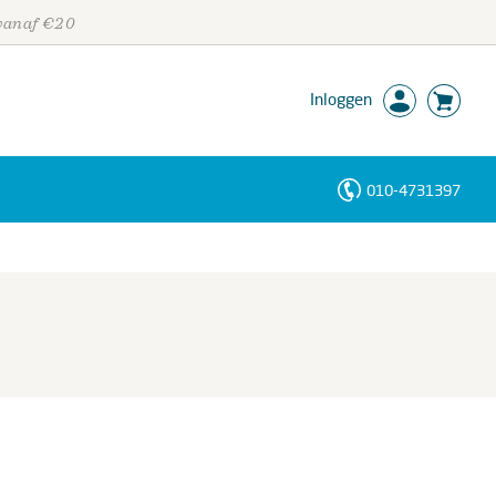
 vanaf €20
Inloggen
010-4731397
Personen
Trefwoorden