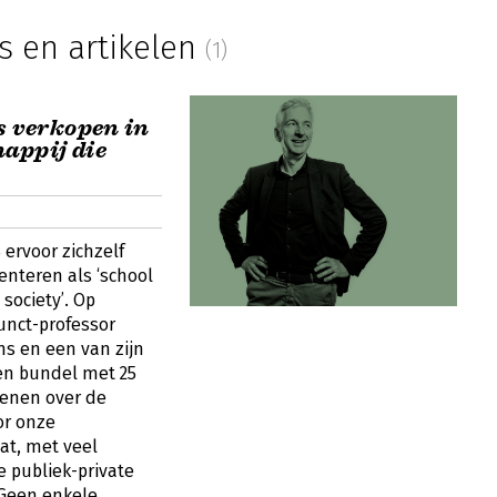
s en artikelen
(1)
s verkopen in
appij die
 ervoor zichzelf
enteren als ‘school
society’. Op
junct-professor
s en een van zijn
een bundel met 25
henen over de
or onze
at, met veel
 publiek-private
Geen enkele