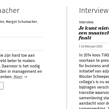
macher
Interview
fen
Margot Schumacher
Interview
Je kunt niet
een maatsch
faalt
| 24 februari 2023
In 2014 koos TIAS
e zijn hard toe aan
voortaan te pres
eld beter te maken.
for business and 
 Daarvoor is het nodig
initiatief van ad
aden in management en
Wouter Scheepen
 denken.
Meer
collega’s is nu 
bijdragen versc
transitie waarvo
samenleving sta
aandacht voor de
samenwerking. ‘