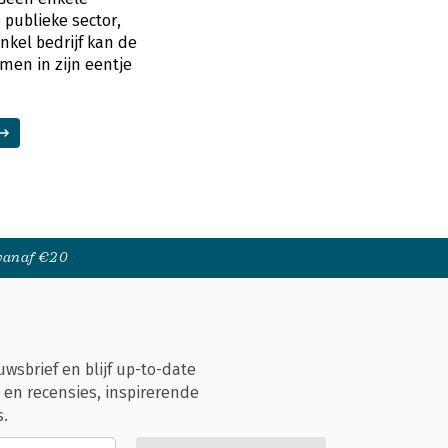
 publieke sector,
kel bedrijf kan de
men in zijn eentje
 vanaf €20
uwsbrief en blijf up-to-date
 en recensies, inspirerende
s.