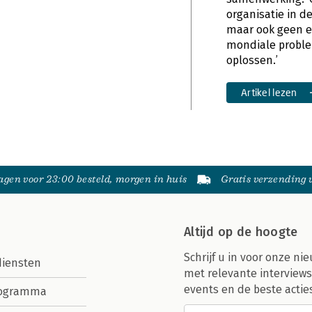
organisatie in de
maar ook geen en
mondiale proble
oplossen.’
Artikel lezen
gen voor 23:00 besteld, morgen in huis
Gratis verzending
Altijd op de hoogte
Schrijf u in voor onze nie
diensten
met relevante interviews
events en de beste actie
rogramma