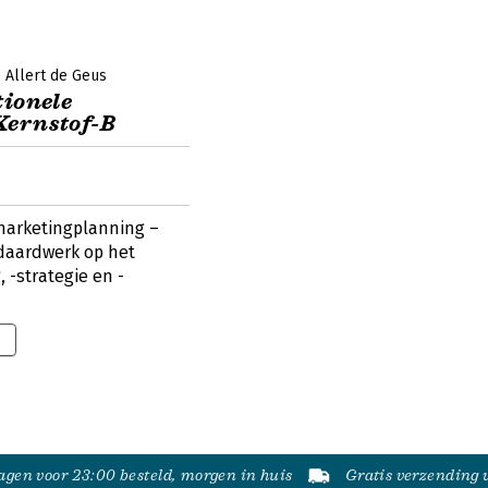
s
Allert de Geus
tionele
Kernstof-B
marketingplanning –
ndaardwerk op het
 -strategie en -
gen voor 23:00 besteld, morgen in huis
Gratis verzending