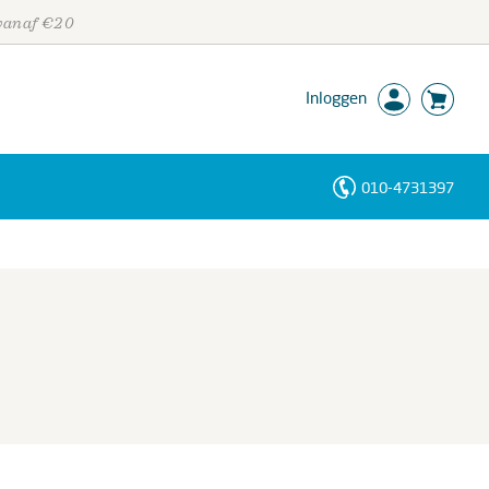
 vanaf €20
Inloggen
010-4731397
Personen
Trefwoorden