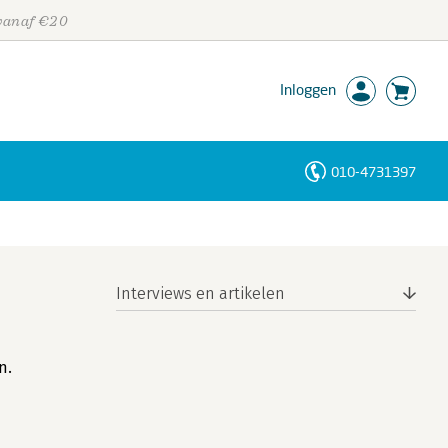
 vanaf €20
Inloggen
010-4731397
Personen
Trefwoorden
Interviews en artikelen
n.