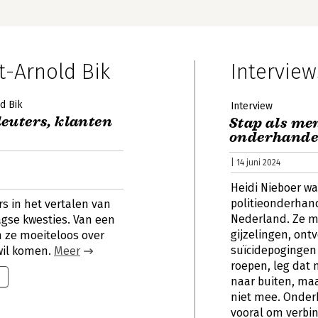
t-Arnold Bik
Interview
d Bik
Interview
euters, klanten
Stap als me
onderhandel
| 14 juni 2024
Heidi Nieboer wa
politieonderhan
rs in het vertalen van
Nederland. Ze m
agse kwesties. Van een
gijzelingen, ont
 ze moeiteloos over
suïcidepogingen 
 wil komen.
Meer
roepen, leg dat
naar buiten, maa
niet mee. Onder
vooral om verbi