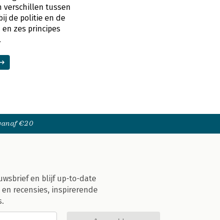
n verschillen tussen
j de politie en de
 en zes principes
.
 vanaf €20
uwsbrief en blijf up-to-date
 en recensies, inspirerende
s.