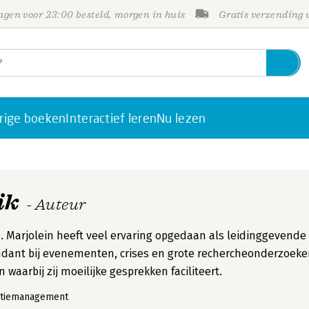
gen voor 23:00 besteld, morgen in huis
Gratis verzending
rige boeken
Interactief leren
Nu lezen
ik
- Auteur
ie. Marjolein heeft veel ervaring opgedaan als leidinggevende
ant bij evenementen, crises en grote rechercheonderzoeke
n waarbij zij moeilijke gesprekken faciliteert.
otiemanagement