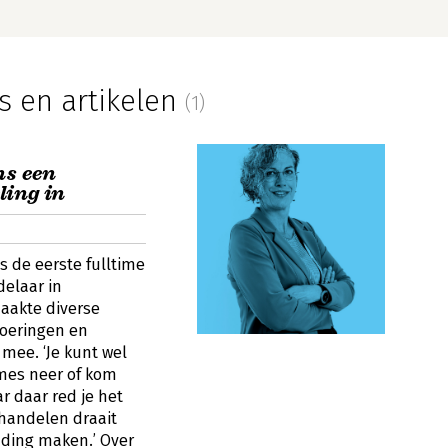
s en artikelen
(1)
ns een
ing in
s de eerste fulltime
delaar in
aakte diverse
voeringen en
mee. ‘Je kunt wel
 mes neer of kom
r daar red je het
handelen draait
nding maken.’ Over