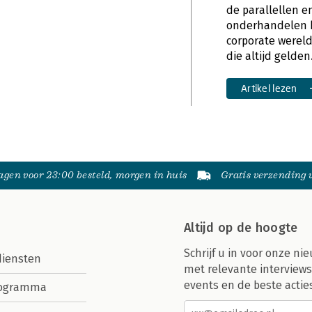
de parallellen e
onderhandelen bi
corporate wereld
die altijd gelden
Artikel lezen
gen voor 23:00 besteld, morgen in huis
Gratis verzending
Altijd op de hoogte
Schrijf u in voor onze nie
diensten
met relevante interviews
events en de beste actie
rogramma