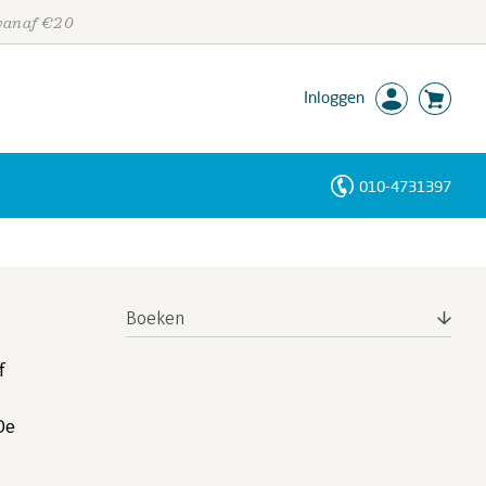
 vanaf €20
Inloggen
010-4731397
Personen
Trefwoorden
Boeken
f
De