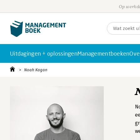
Op werkda
Uitdagingen + oplossingen
Managementboeken
Ove
Noah Kagan
N
ee
gr
we