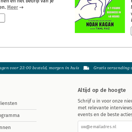
en en het bedrijf van je
en.
Meer
9
gen voor 23:00 besteld, morgen in huis
Gratis verzending
Altijd op de hoogte
Schrijf u in voor onze nie
diensten
met relevante interviews
events en de beste actie
rogramma
nnen