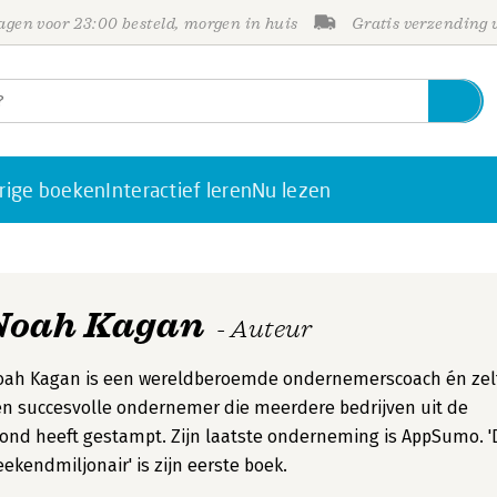
gen voor 23:00 besteld, morgen in huis
Gratis verzending
rige boeken
Interactief leren
Nu lezen
Noah Kagan
- Auteur
oah Kagan is een wereldberoemde ondernemerscoach én zel
n succesvolle ondernemer die meerdere bedrijven uit de
ond heeft gestampt. Zijn laatste onderneming is AppSumo. '
ekendmiljonair' is zijn eerste boek.