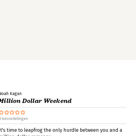
Noah Kagan
Million Dollar Weekend
0 beoordelingen
It's time to leapfrog the only hurdle between you and a