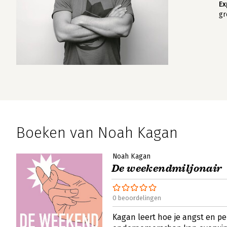
Ex
gr
Boeken van Noah Kagan
Noah Kagan
De weekendmiljonair
0 beoordelingen
Kagan leert hoe je angst en pe