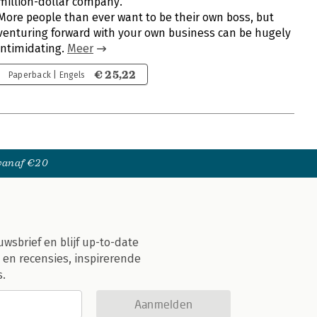
million-dollar company.
More people than ever want to be their own boss, but
venturing forward with your own business can be hugely
intimidating.
Meer
€ 25,22
Paperback | Engels
 vanaf €20
uwsbrief en blijf up-to-date
 en recensies, inspirerende
s.
Aanmelden