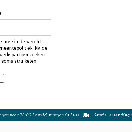
n
e mee in de wereld
meentepolitiek. Na de
werk: partijen zoeken
 soms struikelen.
gen voor 23:00 besteld, morgen in huis
Gratis verzending