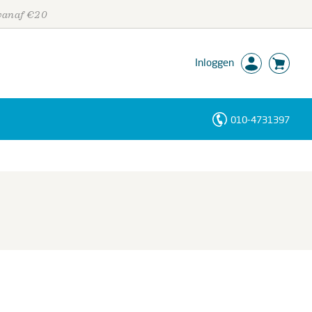
 vanaf €20
Inloggen
010-4731397
Personen
Trefwoorden