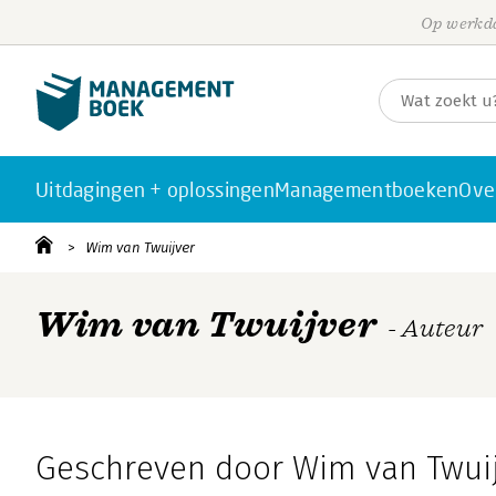
Op werkda
Uitdagingen + oplossingen
Managementboeken
Ove
Wim van Twuijver
Wim van Twuijver
- Auteur
Geschreven door Wim van Twui