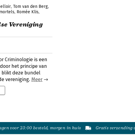
elloir
Tom van den Berg
tmortels
Romée Klis
dse Vereniging
r Criminologie is een
door het principe van
 blikt deze bundel
de vereniging.
Meer
5
gen voor 23:00 besteld, morgen in huis
Gratis verzending