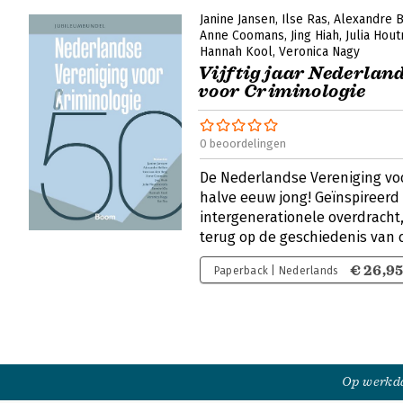
Janine Jansen
Ilse Ras
Alexandre B
Anne Coomans
Jing Hiah
Julia Hou
Hannah Kool
Veronica Nagy
Vijftig jaar Nederlan
voor Criminologie
0 beoordelingen
De Nederlandse Vereniging voo
halve eeuw jong! Geïnspireerd 
intergenerationele overdracht,
terug op de geschiedenis van 
€ 26,9
Paperback | Nederlands
Op werkda