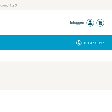
 vanaf €20
Inloggen
010-4731397
Personen
Trefwoorden