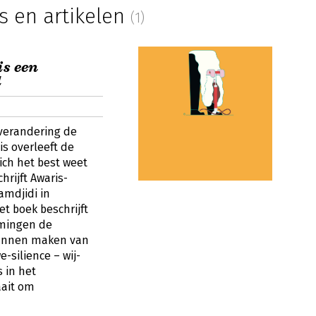
s en artikelen
(1)
is een
d
 verandering de
is overleeft de
zich het best weet
hrijft Awaris-
amdjidi in
het boek beschrijft
emingen de
kunnen maken van
e-silience – wij-
s in het
aait om