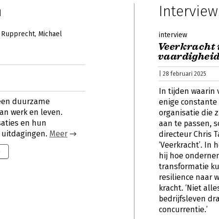
n
Interview
e Rupprecht
Michael
interview
Veerkracht 
vaardighei
| 28 februari 2025
In tijden waarin
 een duurzame
enige constante 
an werk en leven.
organisatie die 
isaties en hun
aan te passen, sc
 uitdagingen.
Meer
directeur Chris T
‘Veerkracht’. In 
9
hij hoe ondern
transformatie 
resilience naar w
kracht. ‘Niet alle
bedrijfsleven dr
concurrentie.’