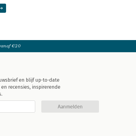
 vanaf €20
uwsbrief en blijf up-to-date
 en recensies, inspirerende
s.
Aanmelden