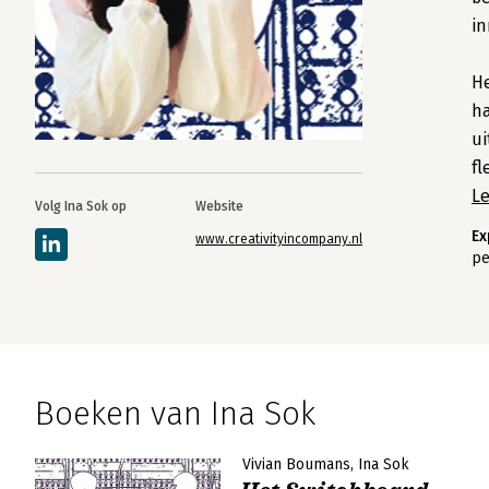
in
He
ha
ui
fl
L
Volg Ina Sok op
Website
Ex
www.creativityincompany.nl
pe
Boeken van Ina Sok
Vivian Boumans
Ina Sok