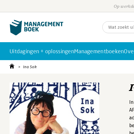
Op werkda
Uitdagingen + oplossingen
Managementboeken
Ove
Ina Sok
In
AF
ad
be
be