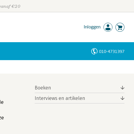
 vanaf €20
Inloggen
010-4731397
Personen
Trefwoorden
Boeken
Interviews en artikelen
de
ze