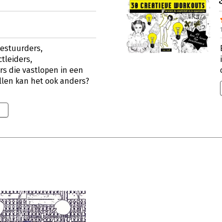
bestuurders,
tleiders,
ors die vastlopen in een
llen kan het ook anders?
5