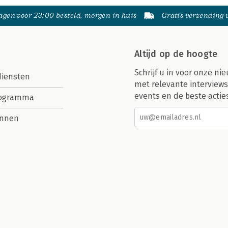
gen voor 23:00 besteld, morgen in huis
Gratis verzending
Altijd op de hoogte
Schrijf u in voor onze nie
diensten
met relevante interviews
events en de beste actie
rogramma
nnen