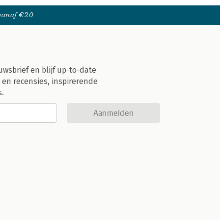
 vanaf €20
uwsbrief en blijf up-to-date
 en recensies, inspirerende
s.
Aanmelden