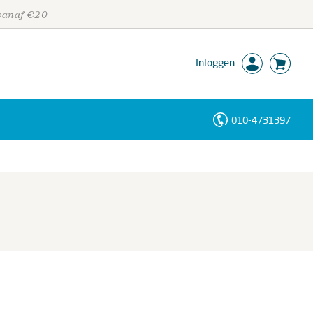
 vanaf €20
Inloggen
010-4731397
Personen
Trefwoorden