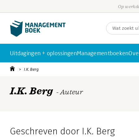
Op werkda
Uitdagingen + oplossingen
Managementboeken
Ove
I.K. Berg
I.K. Berg
- Auteur
Geschreven door I.K. Berg