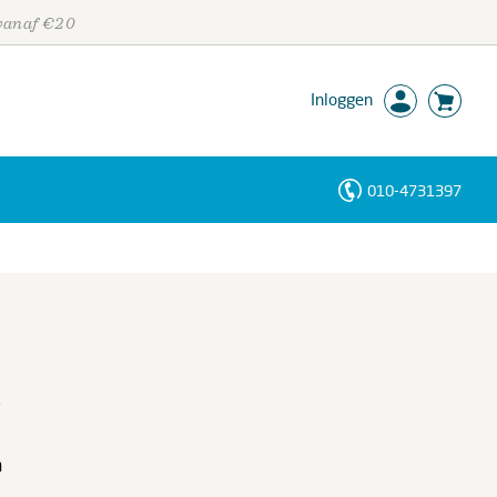
 vanaf €20
Inloggen
010-4731397
Personen
Trefwoorden
n