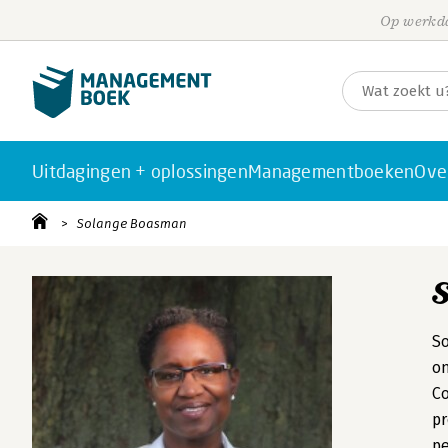
Op werkda
Uitdagingen + oplossingen
Managementboeken
Ove
Solange Boasman
So
o
Co
pr
pe