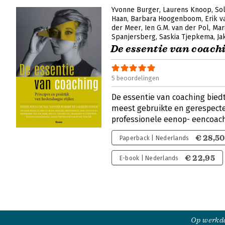
Yvonne Burger
Laurens Knoop
So
Haan
Barbara Hoogenboom
Erik v
der Meer
Ien G.M. van der Pol
Mar
Spanjersberg
Saskia Tjepkema
Ja
De essentie van coach
5 beoordelingen
De essentie van coaching bied
meest gebruikte en gerespecte
professionele eenop- eencoac
€ 28,50
Paperback | Nederlands
€ 22,95
E-book | Nederlands
Op werkda