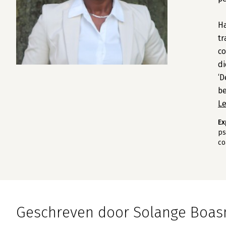
Ha
tr
co
di
‘D
be
L
Ex
ps
co
Geschreven door Solange Boa