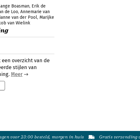
lange Boasman
Erik de
an de Loo
Annemarie van
ianne van der Pool
Marijke
kob van Wielink
ing
t een overzicht van de
erde stijlen van
hing.
Meer
gen voor 23:00 besteld, morgen in huis
Gratis verzending