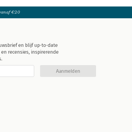
 vanaf €20
uwsbrief en blijf up-to-date
 en recensies, inspirerende
s.
Aanmelden