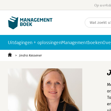
Op werkda
Uitdagingen + oplossingen
Managementboeken
Ove
Jindra Kessener
Me
or
To
en
ui