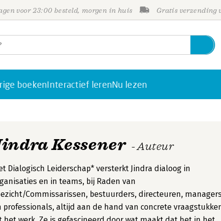
gen voor 23:00 besteld, morgen in huis
Gratis verzending
rige boeken
Interactief leren
Nu lezen
Jindra Kessener
- Auteur
t Dialogisch Leiderschap* versterkt Jindra dialoog in
ganisaties en in teams, bij Raden van
ezicht/Commissarissen, bestuurders, directeuren, manager
 professionals, altijd aan de hand van concrete vraagstukke
t het werk. Ze is gefascineerd door wat maakt dat het in het