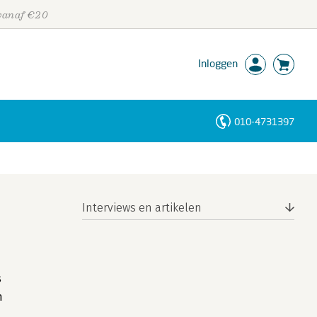
 vanaf €20
Inloggen
010-4731397
Personen
Trefwoorden
Interviews en artikelen
s
n