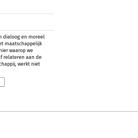
n dialoog en moreel
et maatschappelijk
anier waarop we
f relateren aan de
happij, werkt niet