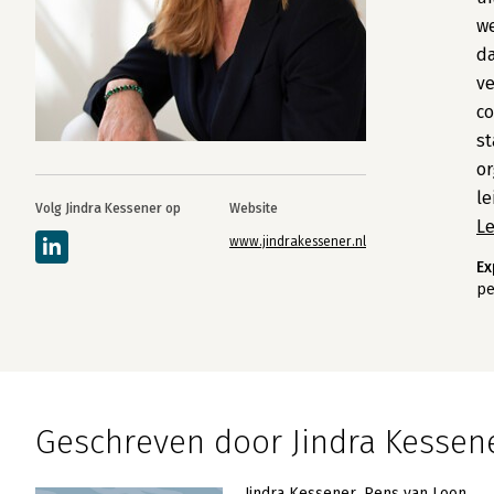
we
da
ve
c
st
or
le
Volg Jindra Kessener op
Website
L
www.jindrakessener.nl
Ex
pe
Geschreven door Jindra Kessen
Jindra Kessener
Rens van Loon