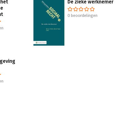
 het
De zieke werknemer
se
ht
0 beoordelingen
en
geving
en