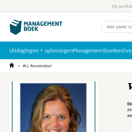
Op werkda
Uitdagingen + oplossingen
Managementboeken
Ove
W.L. Roozendaal
Ex
ze
we