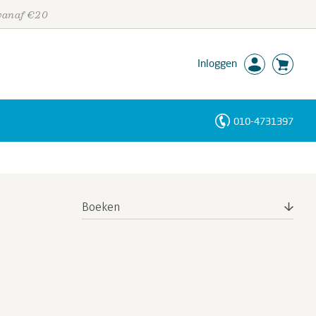
 vanaf €20
Inloggen
010-4731397
Personen
Trefwoorden
Boeken
,