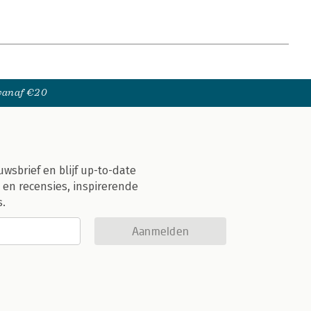
 vanaf €20
uwsbrief en blijf up-to-date
 en recensies, inspirerende
s.
Aanmelden