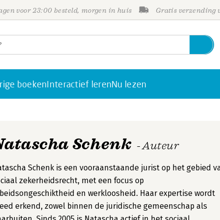
gen voor 23:00 besteld, morgen in huis
Gratis verzending
rige boeken
Interactief leren
Nu lezen
Natascha Schenk
- Auteur
tascha Schenk is een vooraanstaande jurist op het gebied v
ciaal zekerheidsrecht, met een focus op
beidsongeschiktheid en werkloosheid. Haar expertise wordt
eed erkend, zowel binnen de juridische gemeenschap als
arbuiten. Sinds 2005 is Natascha actief in het sociaal