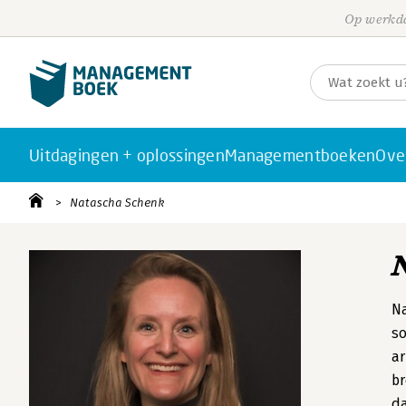
Op werkda
Uitdagingen + oplossingen
Managementboeken
Ove
Natascha Schenk
Na
so
ar
br
da