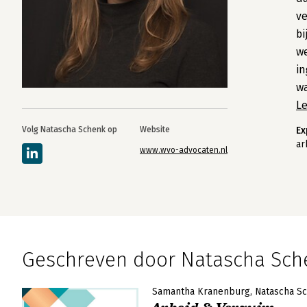
ve
bi
w
in
wa
L
Volg Natascha Schenk op
Website
Ex
ar
www.wvo-advocaten.nl
Geschreven door Natascha Sch
Samantha Kranenburg
Natascha S