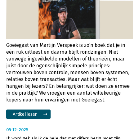
Goeiegast van Martijn Verspeek is zo’n boek dat je in
één ruk uitleest en daarna blijft rondzingen. Niet
vanwege ingewikkelde modellen of theorieën, maar
juist door de ogenschijnlijk simpele principes:
vertrouwen boven controle, mensen boven systemen,
relaties boven transacties. Maar wat blijft er écht
hangen bij lezers? En belangrijker: wat doen ze ermee
in de praktijk? We vroegen een aantal willekeurige
kopers naar hun ervaringen met Goeiegast.
Artikel lezen
05-12-2025
Ik word gek als ik de hele dag met cijfers bezig moet zijn