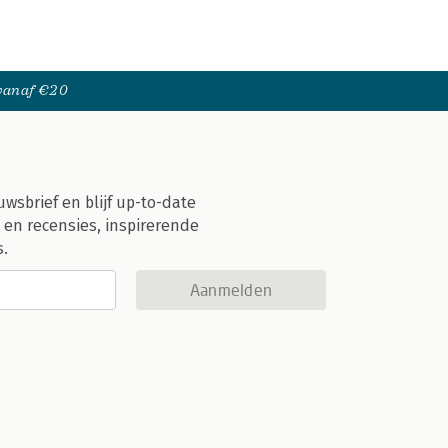
 vanaf €20
uwsbrief en blijf up-to-date
 en recensies, inspirerende
s.
Aanmelden