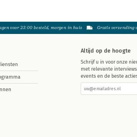
gen voor 23:00 besteld, morgen in huis
Gratis verzending
Altijd op de hoogte
Schrijf u in voor onze nie
diensten
met relevante interviews
events en de beste actie
rogramma
nnen