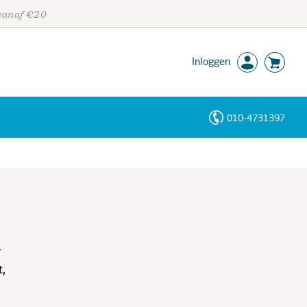
 vanaf €20
Inloggen
010-4731397
Personen
Trefwoorden
r
t,