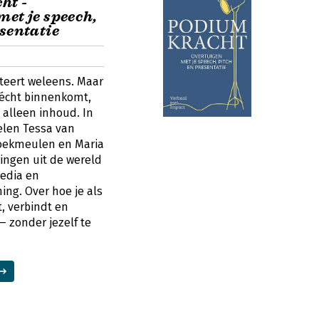
ht -
met je speech,
sentatie
teert weleens. Maar
 écht binnenkomt,
 alleen inhoud. In
len Tessa van
oekmeulen en Maria
ingen uit de wereld
edia en
ing. Over hoe je als
t, verbindt en
— zonder jezelf te