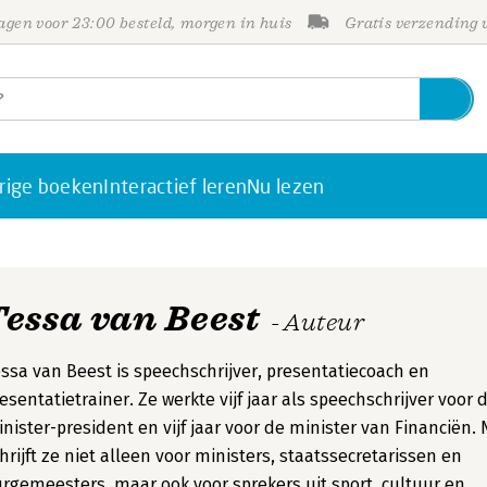
gen voor 23:00 besteld, morgen in huis
Gratis verzending
rige boeken
Interactief leren
Nu lezen
Tessa van Beest
- Auteur
ssa van Beest is speechschrijver, presentatiecoach en
esentatietrainer. Ze werkte vijf jaar als speechschrijver voor 
nister-president en vijf jaar voor de minister van Financiën.
hrijft ze niet alleen voor ministers, staatssecretarissen en
rgemeesters, maar ook voor sprekers uit sport, cultuur en