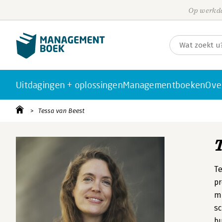
Op werkda
Uitdagingen + oplossingen
Managementboeken
Ove
Tessa van Beest
Te
pr
mi
sc
bu