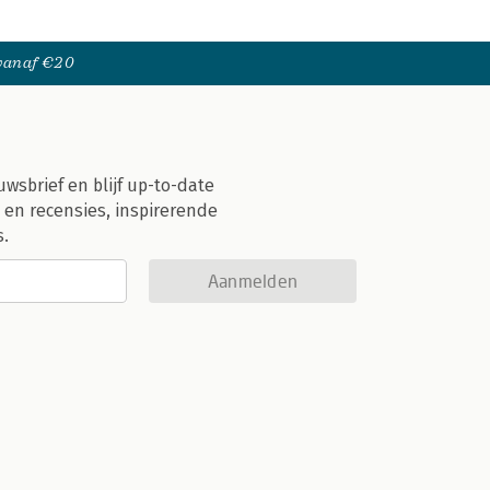
 vanaf €20
uwsbrief en blijf up-to-date
 en recensies, inspirerende
s.
Aanmelden