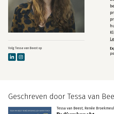
be
pr
pr
hu
K
L
Volg Tessa van Beest op
Ex
po
Geschreven door Tessa van Bee
Tessa van Beest
Renée Broekmeu