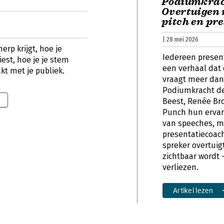
Podiumkrac
Overtuigen 
pitch en pre
| 28 mei 2026
erp krijgt, hoe je
Iedereen presen
est, hoe je je stem
een verhaal dat
kt met je publiek.
vraagt meer dan
Podiumkracht de
Beest, Renée Br
Punch hun ervar
van speeches, m
presentatiecoach
spreker overtuig
zichtbaar wordt 
verliezen.
Artikel lezen