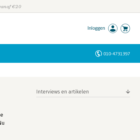
 vanaf €20
Inloggen
010-4731397
Personen
Trefwoorden
Interviews en artikelen
de
 Nu