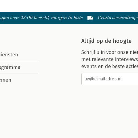
gen voor 23:00 besteld, morgen in huis
Gratis verzending
Altijd op de hoogte
Schrijf u in voor onze nie
diensten
met relevante interviews
events en de beste actie
rogramma
nnen