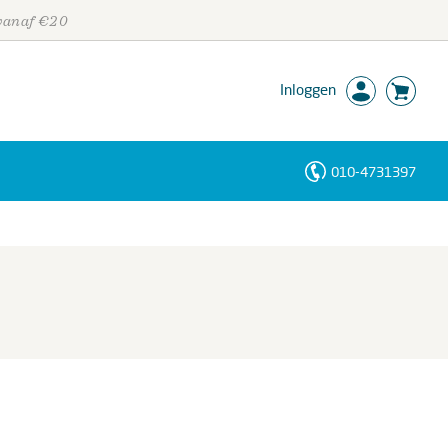
 vanaf €20
Inloggen
010-4731397
Personen
Trefwoorden