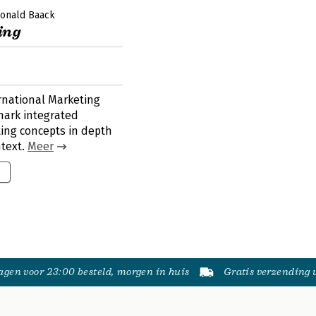
onald Baack
ing
ernational Marketing
mark integrated
ing concepts in depth
ntext.
Meer
gen voor 23:00 besteld, morgen in huis
Gratis verzending