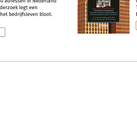
m 50 adressen in Nederland
nderzoek legt een
et bedrijfsleven bloot.
9