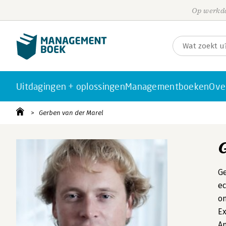
Op werkda
Uitdagingen + oplossingen
Managementboeken
Ove
Gerben van der Marel
Ge
ec
on
Ex
A