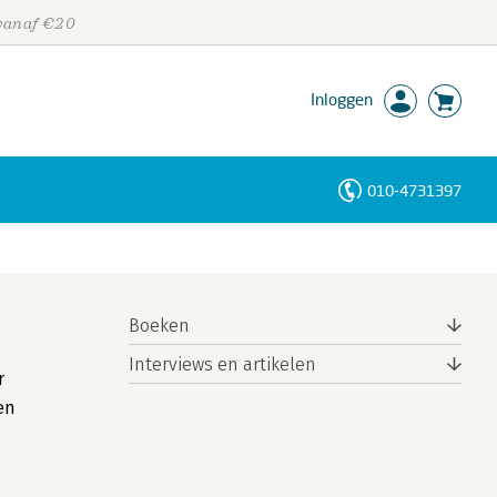
 vanaf €20
Inloggen
010-4731397
Personen
Trefwoorden
Boeken
Interviews en artikelen
r
en