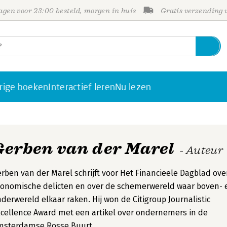
gen voor 23:00 besteld, morgen in huis
Gratis verzending
rige boeken
Interactief leren
Nu lezen
Gerben van der Marel
- Auteur
rben van der Marel schrijft voor Het Financieele Dagblad ove
onomische delicten en over de schemerwereld waar boven- 
derwereld elkaar raken. Hij won de Citigroup Journalistic
cellence Award met een artikel over ondernemers in de
msterdamse Rosse Buurt.