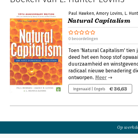
Paul Hawken
Amory Lovins
L. Hun
Natural Capitalism
0 beoordelingen
Toen 'Natural Capitalism' tien
deed het een hoop stof opwaai
duurzaamheid en winstgeven
radicaal nieuwe benadering d
ontworpen.
Meer
€ 36,63
Ingenaaid | Engels
Op werkda