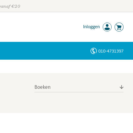
 vanaf €20
Inloggen
010-4731397
Personen
Trefwoorden
Boeken