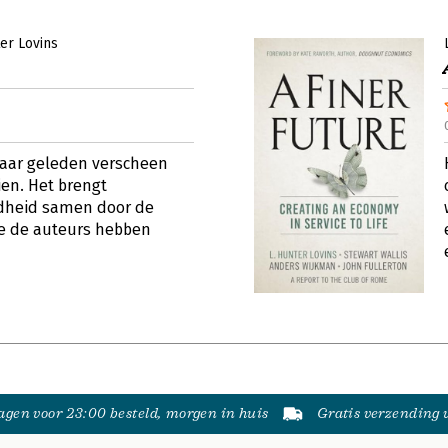
ter Lovins
 jaar geleden verscheen
en. Het brengt
dheid samen door de
ie de auteurs hebben
gen voor 23:00 besteld, morgen in huis
Gratis verzending