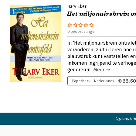
Harv Eker
Het miljonairsbrein o
0 beoordelingen
In 'Het miljonairsbrein ontrafe
veranderen, zult u leren hoe u
blauwdruk kunt vaststellen e
inkomen ingrijpend te verhoge
genereren.
Meer
€ 22,5
Paperback | Nederlands
Op werkda