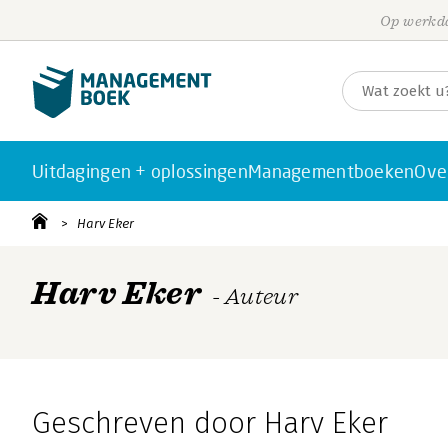
Op werkda
Uitdagingen + oplossingen
Managementboeken
Ove
Harv Eker
Harv Eker
- Auteur
Geschreven door Harv Eker