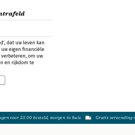
ntrafeld
ld', dat uw leven kan
 uw eigen financiële
n verbeteren, om uw
n en rijkdom te
0
gen voor 23:00 besteld, morgen in huis
Gratis verzending