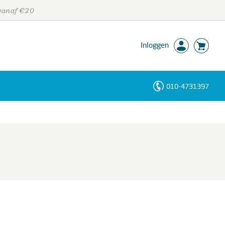
 vanaf €20
Inloggen
010-4731397
Personen
Trefwoorden