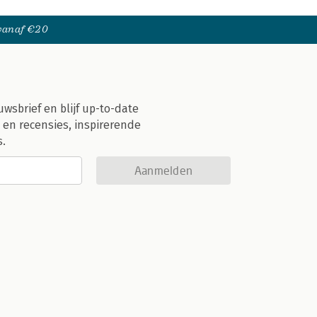
 vanaf €20
uwsbrief en blijf up-to-date
 en recensies, inspirerende
s.
Aanmelden