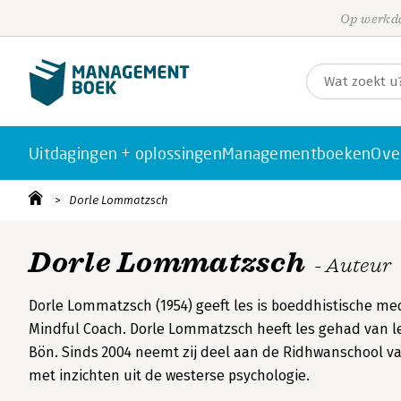
Op werkda
Uitdagingen + oplossingen
Managementboeken
Ove
Dorle Lommatzsch
Dorle Lommatzsch
- Auteur
Dorle Lommatzsch (1954) geeft les is boeddhistische medit
Mindful Coach. Dorle Lommatzsch heeft les gehad van ler
Bön. Sinds 2004 neemt zij deel aan de Ridhwanschool va
met inzichten uit de westerse psychologie.