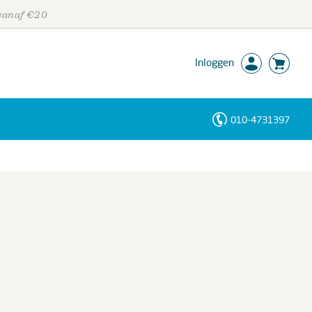
 vanaf €20
Inloggen
010-4731397
Personen
Trefwoorden