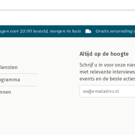
gen voor 23:00 besteld, morgen in huis
Gratis verzending
Altijd op de hoogte
Schrijf u in voor onze nie
diensten
met relevante interviews
events en de beste actie
rogramma
nnen