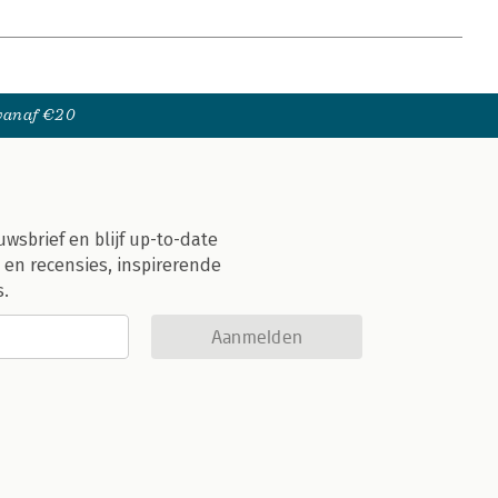
 vanaf €20
uwsbrief en blijf up-to-date
 en recensies, inspirerende
s.
Aanmelden