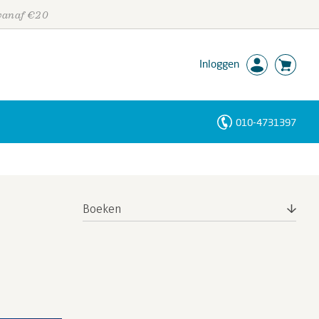
 vanaf €20
Inloggen
010-4731397
Personen
Trefwoorden
Boeken