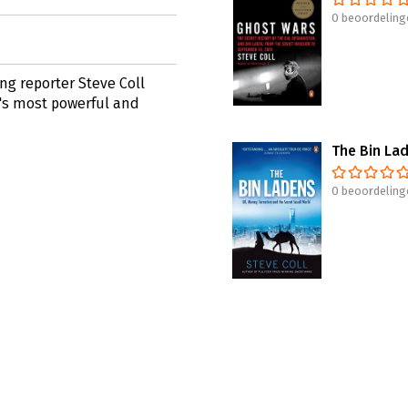
0 beoordeling
ng reporter Steve Coll
d's most powerful and
The Bin La
0 beoordeling