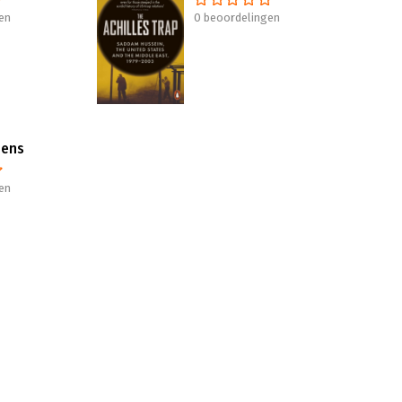
en
0 beoordelingen
dens
en