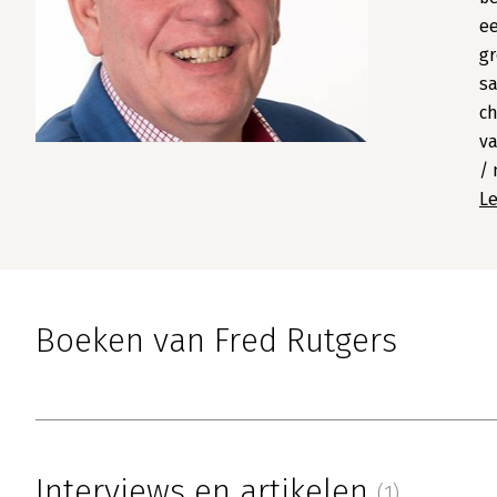
ee
gr
sa
ch
va
/ 
L
Boeken van Fred Rutgers
Interviews en artikelen
(1)