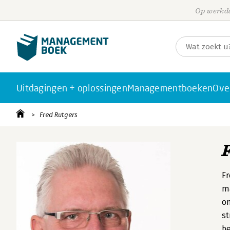
Op werkda
Uitdagingen + oplossingen
Managementboeken
Ove
Fred Rutgers
Fr
ma
on
st
be