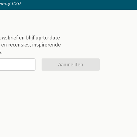
 vanaf €20
uwsbrief en blijf up-to-date
 en recensies, inspirerende
s.
Aanmelden