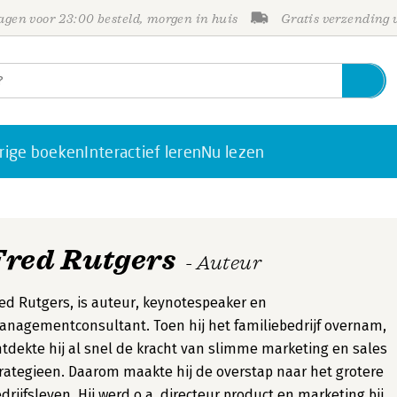
gen voor 23:00 besteld, morgen in huis
Gratis verzending
rige boeken
Interactief leren
Nu lezen
Fred Rutgers
- Auteur
ed Rutgers, is auteur, keynotespeaker en
nagementconsultant. Toen hij het familiebedrijf overnam,
tdekte hij al snel de kracht van slimme marketing en sales
rategieen. Daarom maakte hij de overstap naar het grotere
drijfsleven. Hij werd o.a. directeur product en marketing bij