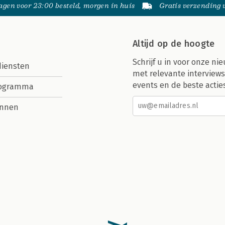
gen voor 23:00 besteld, morgen in huis
Gratis verzending
Altijd op de hoogte
Schrijf u in voor onze nie
diensten
met relevante interviews
events en de beste actie
rogramma
nnen