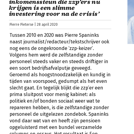
inkomenssteun die zzp’ers nu
krijgen is een slimme
investering voor na de crisis’
Pierre Pieterse | 28 april 2020
Tussen 2010 en 2020 was Pierre Spaninks
naast journalist/redacteur/tekstschrijver ook
nog eens de ongekroonde ‘zzp-keizer’.
Volgens hem werd de zelfstandige zonder
personeel steeds vaker en steeds driftiger in
een soort bedrijfsafvalputje geveegd.
Geroemd als hoogstnoodzakelijk en kundig in
tijden van voorspoed, gedumpt als het even
slecht gaat. En tegelijk blijkt die zzp’er een
prima sluitpost voor menig kabinet: als
politiek en/of bonden sociaal weer wat te
repareren hebben, is die zelfstandige zonder
personeel de uitgelezen zondebok. Spaninks
vond daar wat van en heeft zijn pensioen
opgeluisterd met een bundel verzamelde
columns en essays. Het resultaat is Een