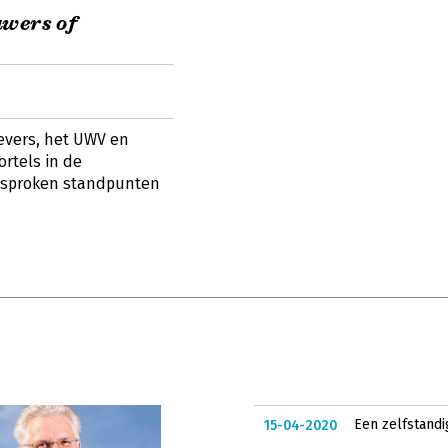
uwers of
evers, het UWV en
rtels in de
esproken standpunten
Een zelfstandi
15-04-2020