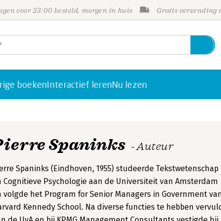
gen voor 23:00 besteld, morgen in huis
Gratis verzending
rige boeken
Interactief leren
Nu lezen
Pierre Spaninks
- Auteur
erre Spaninks (Eindhoven, 1955) studeerde Tekstwetenschap
 Cognitieve Psychologie aan de Universiteit van Amsterdam
 volgde het Program for Senior Managers in Government va
rvard Kennedy School. Na diverse functies te hebben vervul
n de UvA en bij KPMG Management Consultants vestigde hij