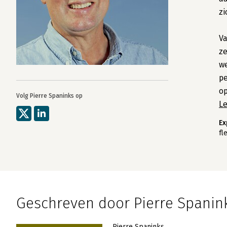
zi
V
ze
we
pe
op
Volg Pierre Spaninks op
L
Ex
fl
Geschreven door Pierre Spanin
Pierre Spaninks