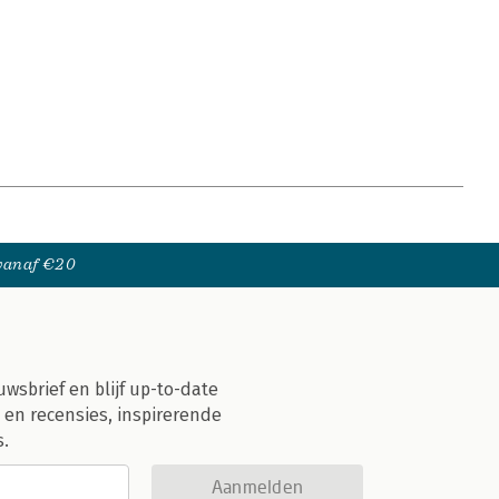
 vanaf €20
uwsbrief en blijf up-to-date
 en recensies, inspirerende
s.
Aanmelden