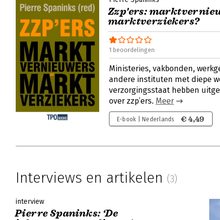
Zzp'ers: marktvernie
marktverziekers?
1 beoordelingen
Ministeries, vakbonden, werkg
andere instituten met diepe wo
verzorgingsstaat hebben uitg
over zzp’ers.
Meer
€ 4,49
E-book | Nederlands
Interviews en artikelen
(3)
interview
Pierre Spaninks: ‘De