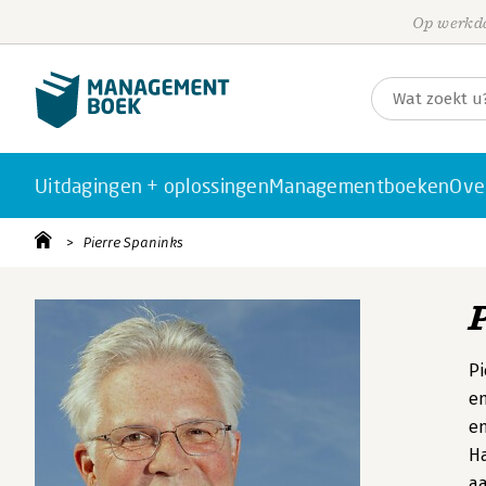
Op werkda
Uitdagingen + oplossingen
Managementboeken
Ove
Pierre Spaninks
Pi
en
en
Ha
aa