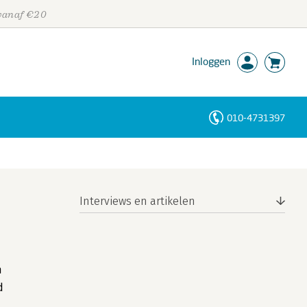
 vanaf €20
Inloggen
010-4731397
Personen
Trefwoorden
Interviews en artikelen
n
d