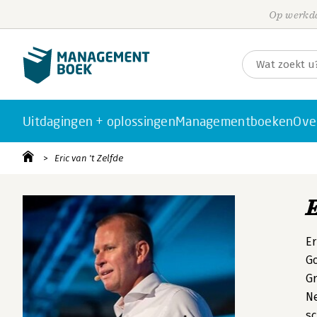
Op werkda
Uitdagingen + oplossingen
Managementboeken
Ove
Eric van 't Zelfde
E
Er
Go
Gr
Ne
sc