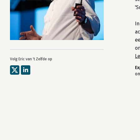
'S
In
ac
ee
on
L
Volg Eric van 't Zelfde op
Ex
on