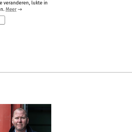
de veranderen, lukte in
en.
Meer
9