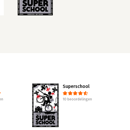
Superschool
en
10 beoordelingen