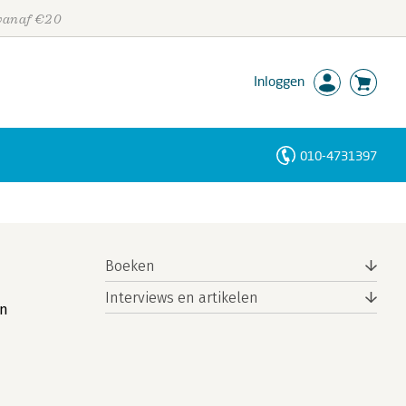
 vanaf €20
Inloggen
010-4731397
Personen
Trefwoorden
Boeken
Interviews en artikelen
en