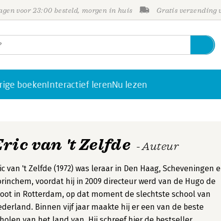
gen voor 23:00 besteld, morgen in huis
Gratis verzending
rige boeken
Interactief leren
Nu lezen
ric van 't Zelfde
- Auteur
ic van 't Zelfde (1972) was leraar in Den Haag, Scheveningen 
rinchem, voordat hij in 2009 directeur werd van de Hugo de
oot in Rotterdam, op dat moment de slechtste school van
derland. Binnen vijf jaar maakte hij er een van de beste
holen van het land van. Hij schreef hier de bestseller